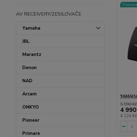
Doprav
AV RECEIVERY/ZESILOVAČE
Yamaha
JBL
Marantz
Denon
NAD
Arcam
YAMAHA
5 990 Kč
ONKYO
4 990
4 124 K
Pioneer
Primare