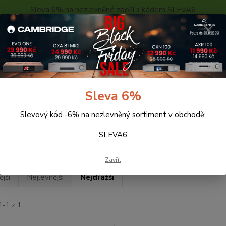
Sleva 6% na nezlevněné zboží s kódem SLEVA6
..
KONTAKTY
O NÁS
POPTÁVKA ZBOŽÍ - KALKULACE
Hledat
Sleva 6%
Slevový kód -6% na nezlevněný sortiment v obchodě:
eprosoustavy
Yamaha
OUTDOROVÉ
SLEVA6
DOROVÉ
Zavřít
jší
Nejlevnější
Nejdražší
1-1 z 1