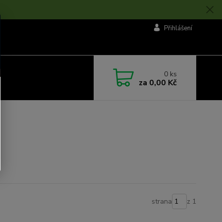
Přihlášení
0
ks
za
0,00 Kč
strana
z 1