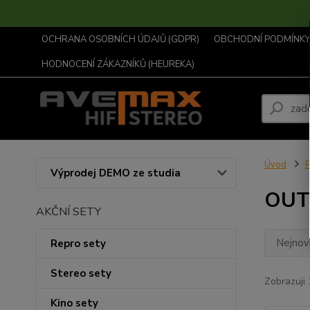
OCHRANA OSOBNÍCH ÚDAJŮ (GDPR)
OBCHODNÍ PODMÍNKY .
HODNOCENÍ ZÁKAZNÍKŮ (HEUREKA)
Úvod
R
Výprodej DEMO ze studia
OUT
AKČNÍ SETY
Nejnově
Repro sety
Stereo sety
Zobrazuji 
Kino sety