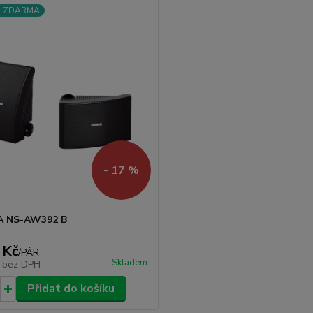
a ZDARMA
- 17 %
 NS-AW392 B
 Kč
/
PÁR
Skladem
č
bez DPH
Přidat do košíku