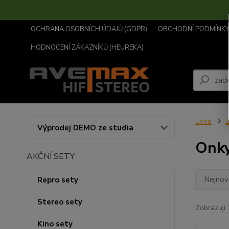
OCHRANA OSOBNÍCH ÚDAJŮ (GDPR)
OBCHODNÍ PODMÍNKY .
HODNOCENÍ ZÁKAZNÍKŮ (HEUREKA)
Úvod
Z
Výprodej DEMO ze studia
Onk
AKČNÍ SETY
Nejnově
Repro sety
Stereo sety
Zobrazuji 
Kino sety