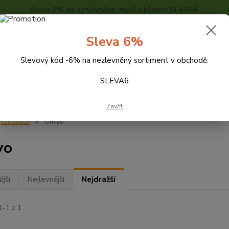
Sleva 6% na nezlevněné zboží s kódem SLEVA6
..
KONTAKTY
O NÁS
POPTÁVKA ZBOŽÍ - KALKULACE
Sleva 6%
Slevový kód -6% na nezlevněný sortiment v obchodě:
Hledat
SLEVA6
Zavřít
esilovače
Onkyo
yo
jší
Nejlevnější
Nejdražší
1-1 z 1