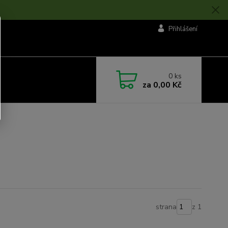
Přihlášení
0
ks
za
0,00 Kč
strana
z 1