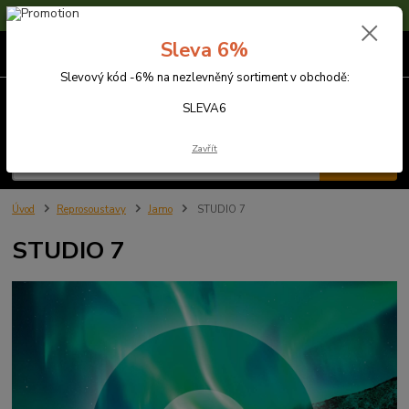
Sleva 6% na nezlevněné zboží s kódem SLEVA6
Sleva 6%
0
ks
za
0,00 Kč
Slevový kód -6% na nezlevněný sortiment v obchodě:
Menu
SLEVA6
Zavřít
Hledat
Úvod
Reprosoustavy
Jamo
STUDIO 7
STUDIO 7