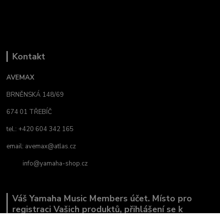
Kontakt
AVEMAX
BRNĚNSKÁ 148/69
674 01 TŘEBÍČ
tel.: +420 604 342 165
email:
avemax@atlas.cz
info@yamaha-shop.cz
Váš Yamaha Music Members účet. Místo pro
registraci Vašich produktů, přihlášení se k
odběru novinek a místo, kde nám můžete sdělit,