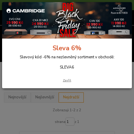
Sleva 6% na nezlevněné zboží s kódem SLEVA6
0
ks
za
0,00 Kč
Menu
Sleva 6%
Hledat
Slevový kód -6% na nezlevněný sortiment v obchodě:
SLEVA6
Úvod
Předzesilovače
Audiolab
Série 8300
Série 8300
Zavřít
Nejnovější
Nejlevnější
Nejdražší
Zobrazuji 1-2 z 2
strana
z 1