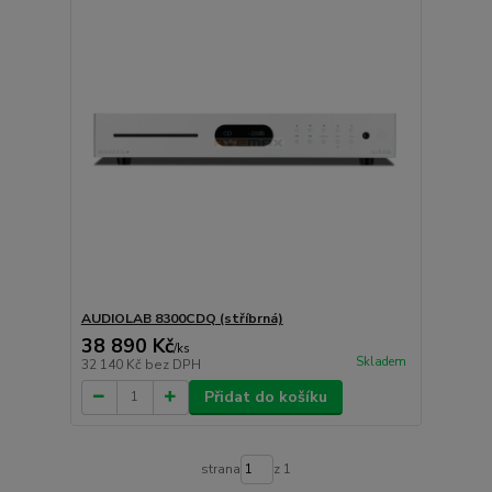
AUDIOLAB 8300CDQ (stříbrná)
38 890 Kč
/
ks
Skladem
32 140 Kč
bez DPH
Přidat do košíku
strana
z 1