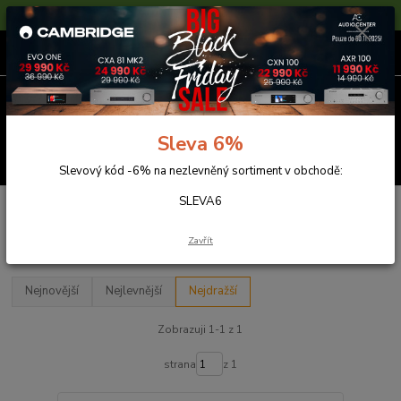
Sleva 6% na nezlevněné zboží s kódem SLEVA6
0
ks
za
0,00 Kč
Menu
Sleva 6%
Hledat
Slevový kód -6% na nezlevněný sortiment v obchodě:
SLEVA6
Úvod
Předzesilovače
Chord
Chord
Zavřít
Nejnovější
Nejlevnější
Nejdražší
Zobrazuji 1-1 z 1
strana
z 1