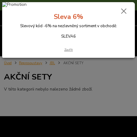
Sleva 6% na nezlevněné zboží s kódem SLEVA6
Sleva 6%
0
ks
za
0,00 Kč
Slevový kód -6% na nezlevněný sortiment v obchodě:
Menu
SLEVA6
Hledat
Zavřít
Úvod
Reprosoustavy
JBL
AKČNÍ SETY
AKČNÍ SETY
V této kategorii nebylo nalezeno žádné zboží.