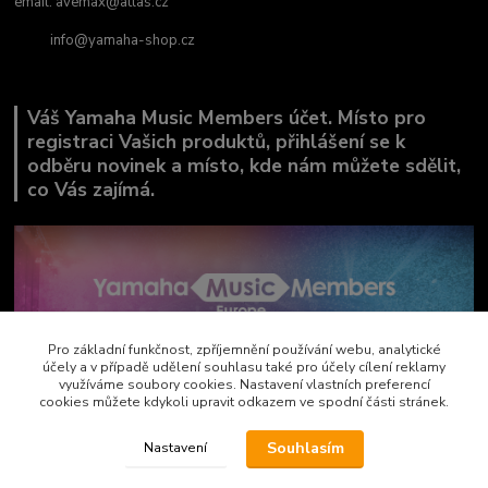
email:
avemax@atlas.cz
info@yamaha-shop.cz
Váš Yamaha Music Members účet. Místo pro
registraci Vašich produktů, přihlášení se k
odběru novinek a místo, kde nám můžete sdělit,
co Vás zajímá.
Pro základní funkčnost, zpříjemnění používání webu, analytické
účely a v případě udělení souhlasu také pro účely cílení reklamy
využíváme soubory cookies. Nastavení vlastních preferencí
cookies můžete kdykoli upravit odkazem ve spodní části stránek.
Souhlasím
Nastavení