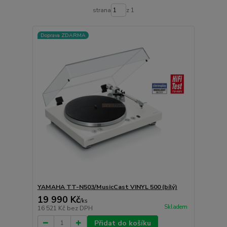
strana
z 1
Doprava ZDARMA
YAMAHA TT-N503/MusicCast VINYL 500 (bílý)
19 990 Kč
/
ks
Skladem
16 521 Kč
bez DPH
Přidat do košíku