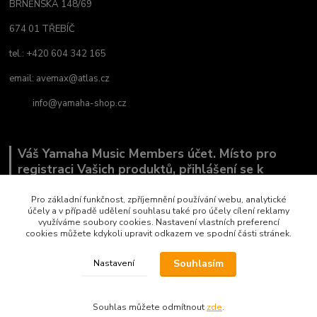
BRNĚNSKÁ 148/69
674 01 TŘEBÍČ
tel.: +420 604 342 165
email:
avemax@atlas.cz
info@yamaha-shop.cz
Váš Yamaha Music Members účet. Místo pro
registraci Vašich produktů, přihlášení se k
odběru novinek a místo, kde nám můžete sdělit,
co Vás zajímá.
Pro základní funkčnost, zpříjemnění používání webu, analytické
účely a v případě udělení souhlasu také pro účely cílení reklamy
využíváme soubory cookies. Nastavení vlastních preferencí
cookies můžete kdykoli upravit odkazem ve spodní části stránek.
Souhlasím
Nastavení
Copyright by AVEMAX
Souhlas můžete odmítnout
zde
.