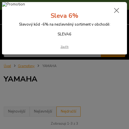
Sleva 6% na nezlevněné zboží s kódem SLEVA6
Sleva 6%
0
ks
za
0,00 Kč
Slevový kód -6% na nezlevněný sortiment v obchodě:
Menu
SLEVA6
Zavřít
Hledat
Úvod
Gramofony
YAMAHA
YAMAHA
Nejnovější
Nejlevnější
Nejdražší
Zobrazuji 1-3 z 3