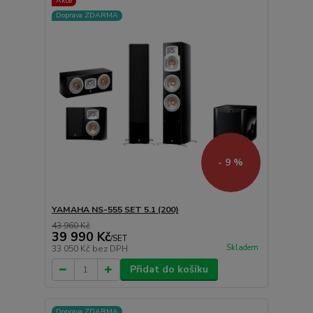
Akce
Doprava ZDARMA
- 9 %
YAMAHA NS-555 SET 5.1 (200)
43 960 Kč
39 990 Kč
/
SET
Skladem
33 050 Kč
bez DPH
Přidat do košíku
Doprava ZDARMA