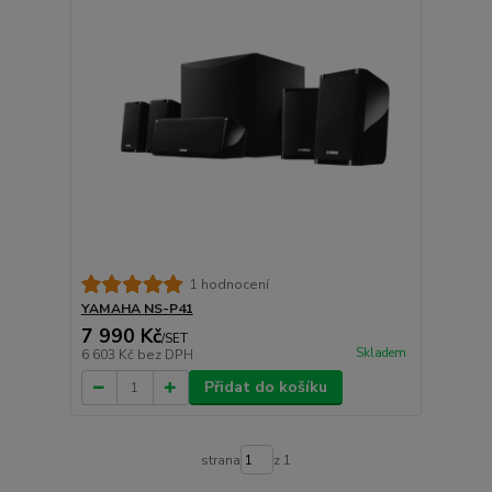
1 hodnocení
YAMAHA NS-P41
7 990 Kč
/
SET
Skladem
6 603 Kč
bez DPH
Přidat do košíku
strana
z 1