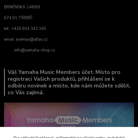
BRNĚNSKÁ 148/69
674 01 TŘEBÍČ
tel.: +420 604 342 165
email:
avemax@atlas.cz
info@yamaha-shop.cz
Váš Yamaha Music Members účet. Místo pro
registraci Vašich produktů, přihlášení se k
odběru novinek a místo, kde nám můžete sdělit,
co Vás zajímá.
Pro základní funkčnost, zpříjemnění používání webu, analytické