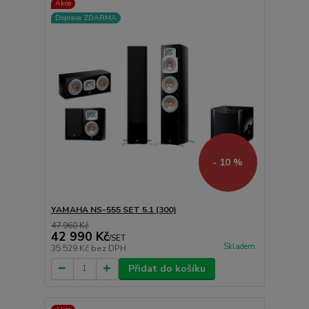
Akce
Doprava ZDARMA
- 10 %
YAMAHA NS-555 SET 5.1 (300)
47 960 Kč
42 990 Kč
/
SET
Skladem
35 529 Kč
bez DPH
Přidat do košíku