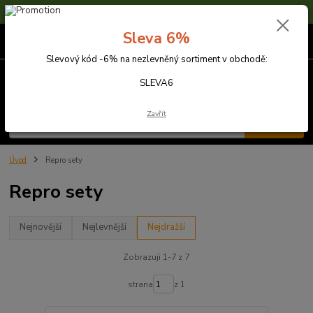
Sleva 6% na nezlevněné zboží s kódem SLEVA6
Sleva 6%
0
ks
za
0,00 Kč
Slevový kód -6% na nezlevněný sortiment v obchodě:
Menu
SLEVA6
Zavřít
Hledat
Úvod
Repro sety
Repro sety
Nejnovější
Nejlevnější
Nejdražší
Zobrazuji 1-7 z 7
strana
z 1