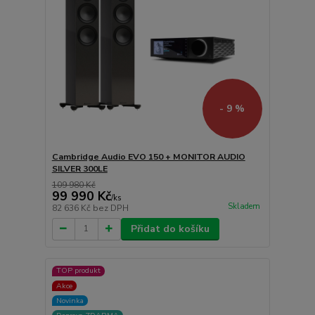
- 9 %
Cambridge Audio EVO 150 + MONITOR AUDIO
SILVER 300LE
109 980 Kč
99 990 Kč
/
ks
Skladem
82 636 Kč
bez DPH
Přidat do košíku
TOP produkt
Akce
Novinka