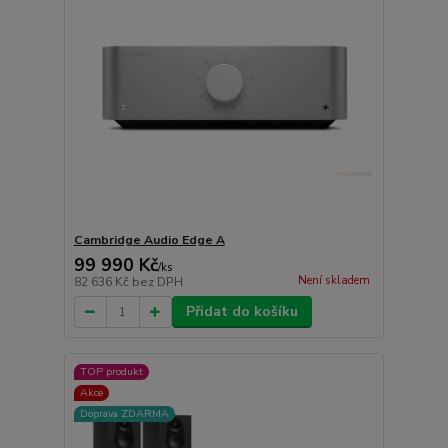
Cambridge Audio Edge A
99 990 Kč
/
ks
Není skladem
82 636 Kč
bez DPH
Přidat do košíku
TOP produkt
Akce
Doprava ZDARMA