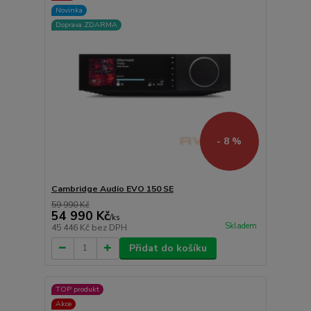
Novinka
Doprava ZDARMA
- 8 %
Cambridge Audio EVO 150 SE
59 990 Kč
54 990 Kč
/
ks
Skladem
45 446 Kč
bez DPH
Přidat do košíku
TOP produkt
Akce