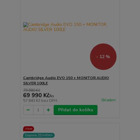
- 12 %
Cambridge Audio EVO 150 + MONITOR AUDIO
SILVER 100LE
79 980 Kč
69 990 Kč
/
ks
Skladem
57 843 Kč
bez DPH
Přidat do košíku
Akce
Doprava ZDARMA