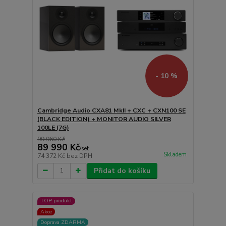
- 10 %
Cambridge Audio CXA81 MkII + CXC + CXN100 SE
(BLACK EDITION) + MONITOR AUDIO SILVER
100LE (7G)
99 960 Kč
89 990 Kč
/
set
Skladem
74 372 Kč
bez DPH
Přidat do košíku
TOP produkt
Akce
Doprava ZDARMA