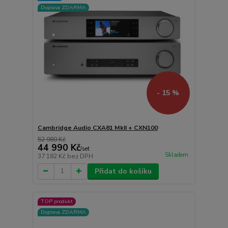
Doprava ZDARMA
- 15 %
Cambridge Audio CXA81 MkII + CXN100
52 980 Kč
44 990 Kč
/
set
Skladem
37 182 Kč
bez DPH
Přidat do košíku
TOP produkt
Doprava ZDARMA