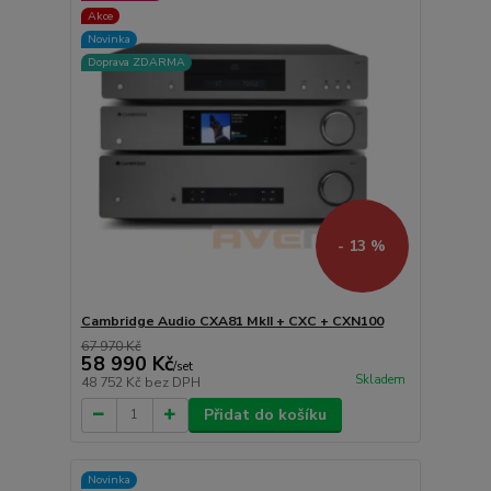
Akce
Novinka
Doprava ZDARMA
- 13 %
Cambridge Audio CXA81 MkII + CXC + CXN100
67 970 Kč
58 990 Kč
/
set
Skladem
48 752 Kč
bez DPH
Přidat do košíku
Novinka