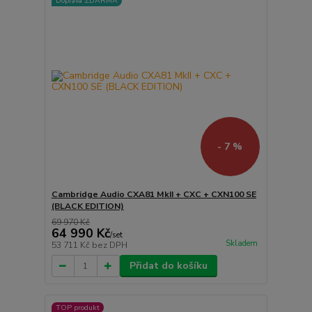
Doprava ZDARMA
- 7 %
Cambridge Audio CXA81 MkII + CXC + CXN100 SE
(BLACK EDITION)
69 970 Kč
64 990 Kč
/
set
Skladem
53 711 Kč
bez DPH
Přidat do košíku
TOP produkt