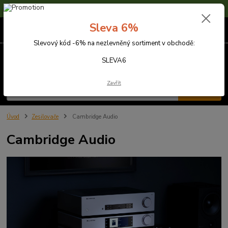
Sleva 6% na nezlevněné zboží s kódem SLEVA6
Sleva 6%
0
ks
za
0,00 Kč
Slevový kód -6% na nezlevněný sortiment v obchodě:
Menu
SLEVA6
Zavřít
Hledat
Úvod
Zesilovače
Cambridge Audio
Cambridge Audio