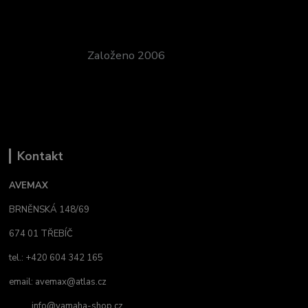
Založeno 2006
Kontakt
AVEMAX
BRNĚNSKÁ 148/69
674 01 TŘEBÍČ
tel.: +420 604 342 165
email:
avemax@atlas.cz
info@yamaha-shop.cz