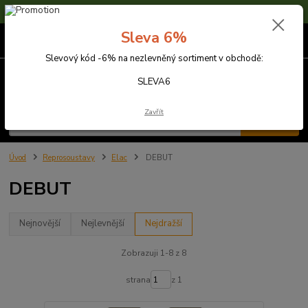
Sleva 6% na nezlevněné zboží s kódem SLEVA6
Sleva 6%
0
ks
za
0,00 Kč
Slevový kód -6% na nezlevněný sortiment v obchodě:
Menu
SLEVA6
Zavřít
Hledat
Úvod
Reprosoustavy
Elac
DEBUT
DEBUT
Nejnovější
Nejlevnější
Nejdražší
Zobrazuji 1-8 z 8
strana
z 1