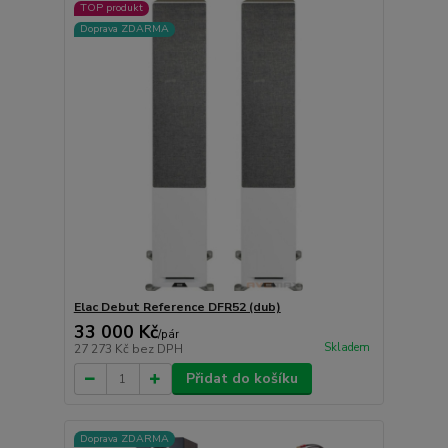
TOP produkt
Doprava ZDARMA
Elac Debut Reference DFR52 (dub)
33 000 Kč
/
pár
Skladem
27 273 Kč
bez DPH
Přidat do košíku
Doprava ZDARMA