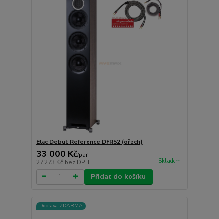
Elac Debut Reference DFR52 (ořech)
33 000 Kč
/
pár
Skladem
27 273 Kč
bez DPH
Přidat do košíku
Doprava ZDARMA