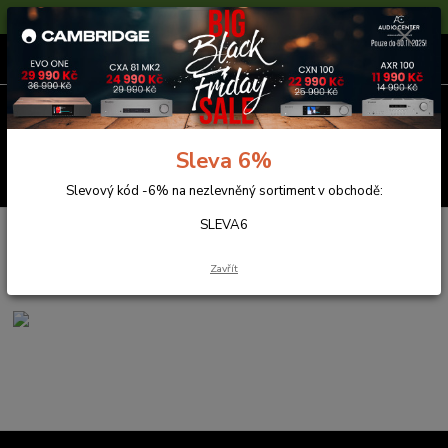
Sleva 6% na nezlevněné zboží s kódem SLEVA6
0
ks
za
0,00 Kč
Menu
Sleva 6%
Hledat
Slevový kód -6% na nezlevněný sortiment v obchodě:
SLEVA6
Úvod
Reprosoustavy
Magnat
SIGNATURE 700
SIGNATURE 700
Zavřít