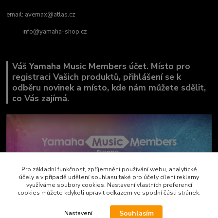
email:
avemax@atlas.cz
info@yamaha-shop.cz
Váš Yamaha Music Members účet. Místo pro
registraci Vašich produktů, přihlášení se k
odběru novinek a místo, kde nám můžete sdělit,
co Vás zajímá.
Pro základní funkčnost, zpříjemnění používání webu, analytické
účely a v případě udělení souhlasu také pro účely cílení reklamy
využíváme soubory cookies. Nastavení vlastních preferencí
cookies můžete kdykoli upravit odkazem ve spodní části stránek.
Souhlasím
Nastavení