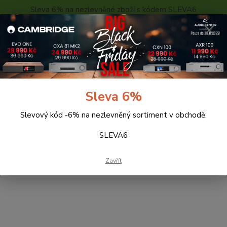
Sleva 6% na nezlevněné zboží s kódem SLEVA6
..
KONTAKTY
O NÁS
POPTÁVKA ZBOŽÍ - KALKULACE
Hledat
Sleva 6%
Slevový kód -6% na nezlevněný sortiment v obchodě:
eprosoustavy
Magnat
SUBWOOFERY
SLEVA6
WOOFERY
Zavřít
tegorii nebylo nalezeno žádné zboží.