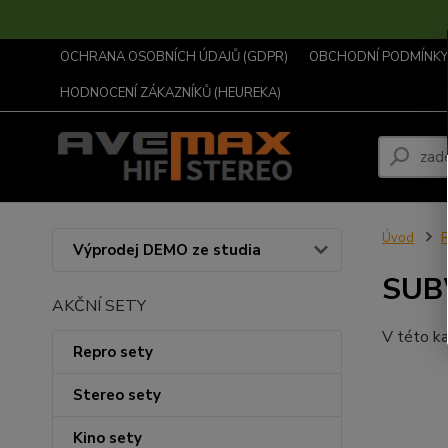
OCHRANA OSOBNÍCH ÚDAJŮ (GDPR)
OBCHODNÍ PODMÍNKY .
HODNOCENÍ ZÁKAZNÍKŮ (HEUREKA)
Úvod
R
Výprodej DEMO ze studia
SUB
AKČNÍ SETY
V této ka
Repro sety
Stereo sety
Kino sety