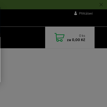
Přihlášení
0
ks
za
0,00 Kč