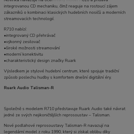
integrovanou CD mechaniku, čímž reaguje na rostoucí zájem
zákazníků o kombinaci klasických hudebních nosičů a moderních
streamovacích technologií.
R710 nabízí:
•integrovaný CD přehrávač
•výkonný zesilovač
•široké možnosti streamování
•moderní konektivitu
•charakteristický design značky Ruark
Výsledkem je stylové hudební centrum, které spojuje tradiční
způsob poslechu hudby s komfortem dnešní digitální éry.
Ruark Audio Talisman-R
Společně s modelem R710 představuje Ruark Audio také návrat
jedné ze svých nejikoničtějších reprosoustav – Talisman.
Nové podlahové reprosoustavy Talisman-R navazují na
legendární model z roku 1990, který si získal oblibu díky