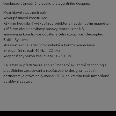
kombinaci výjimečného zvuku a elegantního designu.
Mezi hlavní vlastnosti patří:
•dvoupásmová konstrukce
•27 mm hedvábný výškový reproduktor s neodymovým magnetem
•165 mm dlouhozdvihový basový reproduktor NS+
•inovovaná konstrukce oddělené čelní ozvučnice (Decoupled
Baffle System)
•bassreflexové ladění pro hluboké a kontrolované basy
•frekvenční rozsah 40 Hz – 22 kHz
•doporučený výkon zesilovače 50–250 W
Talisman-R představuje spojení moderní akustické technologie,
prvotřídního zpracování a nadčasového designu. Ideálním
partnerem je právě nový model R710, se kterým tvoří mimořádně
atraktivní sestavu.