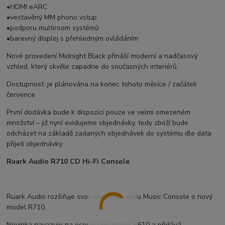
•HDMI eARC
•vestavěný MM phono vstup
•podporu multiroom systémů
•barevný displej s přehledným ovládáním
Nové provedení Midnight Black přináší moderní a nadčasový
vzhled, který skvěle zapadne do současných interiérů.
Dostupnost: je plánována na konec tohoto měsíce / začátek
července
První dodávka bude k dispozici pouze ve velmi omezeném
množství – již nyní evidujeme objednávky, tedy zboží bude
odcházet na základě zadaných objednávek do systému dle data
přijetí objednávky.
Ruark Audio R710 CD Hi-Fi Console
Ruark Audio rozšiřuje svou úspěšnou řadu Music Console o nový
model R710.
Novinka navazuje na oceňovaný model R610 a přidává