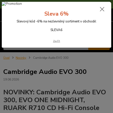
Sleva 6% na nezlevněné zboží s kódem SLEVA6
Sleva 6%
0
ks
za
0,00 Kč
Slevový kód -6% na nezlevněný sortiment v obchodě:
Menu
SLEVA6
Zavřít
Hledat
Úvod
Novinky
Cambridge Audio EVO 300
Cambridge Audio EVO 300
19.06.2026
NOVINKY: Cambridge Audio EVO
300, EVO ONE MIDNIGHT,
RUARK R710 CD Hi-Fi Console