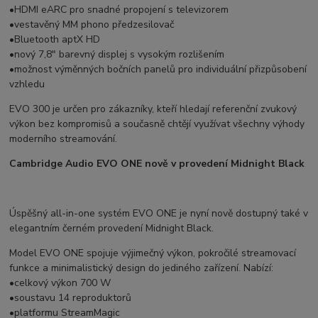
•HDMI eARC pro snadné propojení s televizorem
•vestavěný MM phono předzesilovač
•Bluetooth aptX HD
•nový 7,8″ barevný displej s vysokým rozlišením
•možnost výměnných bočních panelů pro individuální přizpůsobení
vzhledu
EVO 300 je určen pro zákazníky, kteří hledají referenční zvukový
výkon bez kompromisů a současně chtějí využívat všechny výhody
moderního streamování.
Cambridge Audio EVO ONE nově v provedení Midnight Black
Úspěšný all-in-one systém EVO ONE je nyní nově dostupný také v
elegantním černém provedení Midnight Black.
Model EVO ONE spojuje výjimečný výkon, pokročilé streamovací
funkce a minimalistický design do jediného zařízení. Nabízí:
•celkový výkon 700 W
•soustavu 14 reproduktorů
•platformu StreamMagic