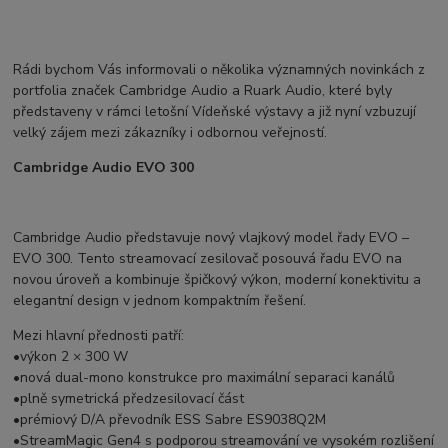
Rádi bychom Vás informovali o několika významných novinkách z
portfolia značek Cambridge Audio a Ruark Audio, které byly
představeny v rámci letošní Vídeňské výstavy a již nyní vzbuzují
velký zájem mezi zákazníky i odbornou veřejností.
Cambridge Audio EVO 300
Cambridge Audio představuje nový vlajkový model řady EVO –
EVO 300. Tento streamovací zesilovač posouvá řadu EVO na
novou úroveň a kombinuje špičkový výkon, moderní konektivitu a
elegantní design v jednom kompaktním řešení.
Mezi hlavní přednosti patří:
•výkon 2 × 300 W
•nová dual-mono konstrukce pro maximální separaci kanálů
•plně symetrická předzesilovací část
•prémiový D/A převodník ESS Sabre ES9038Q2M
•StreamMagic Gen4 s podporou streamování ve vysokém rozlišení