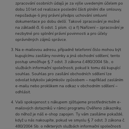
zpracování osobních údajů je za výše uvedeným účelem po
dobu 10 let od realizace poslední části plnění dle smlouvy,
nepožaduje-li jiný právní předpis uchování smluvní
dokumentace po dobu delší. Takové zpracování je možné
na základě čl. 6 odst. 1 písm. c) a f) Nařízení – zpracování je
nezbytné pro splnění právní povinnosti a pro účely
oprávněných zájmů správce.
Na e-mailovou adresu, případně telefonní číslo mohou být
kupujícímu zasílány novinky a jiná obchodní sdělení, tento
postup umožňuje § 7 odst. 3 zákona č.480/2004 Sb., o
službách informační společnosti, pokud k tomu dá kupující
souhlas. Souhlas pro zasílání obchodních sdělení lze
odvolat kdykoliv jakýmkoliv způsobem – například zasláním
e-mailu nebo proklikem na odkaz v obchodním sdělení –
odhlásit.
Vaši spokojenost s nákupem zjišťujeme prostřednictvím e-
mailových dotazníků v rámci programu Ověřeno zákazníky,
do něhož je náš e-shop zapojen. Ty vám zasíláme pokaždé,
když u nás nakoupíte, pokud ve smyslu § 7 odst. 3 zákona č.
480/2004 Sb. o některých službách informační společnosti