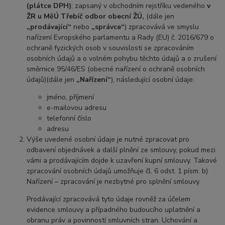
(plátce DPH)
; zapsaný v obchodním rejstříku vedeného
v
ŽR u MěÚ Třebíč odbor obecní ŽÚ,
(dále jen
„prodávající“
nebo
„správce“
) zpracovává ve smyslu
nařízení Evropského parlamentu a Rady (EU) č. 2016/679 o
ochraně fyzických osob v souvislosti se zpracováním
osobních údajů a o volném pohybu těchto údajů a o zrušení
směrnice 95/46/ES (obecné nařízení o ochraně osobních
údajů)(dále jen
„Nařízení“
), následující osobní údaje:
jméno, příjmení
e-mailovou adresu
telefonní číslo
adresu
Výše uvedené osobní údaje je nutné zpracovat pro
odbavení objednávek a další plnění ze smlouvy, pokud mezi
vámi a prodávajícím dojde k uzavření kupní smlouvy. Takové
zpracování osobních údajů umožňuje čl. 6 odst. 1 písm. b)
Nařízení – zpracování je nezbytné pro splnění smlouvy.
Prodávající zpracovává tyto údaje rovněž za účelem
evidence smlouvy a případného budoucího uplatnění a
obranu práv a povinností smluvních stran. Uchování a