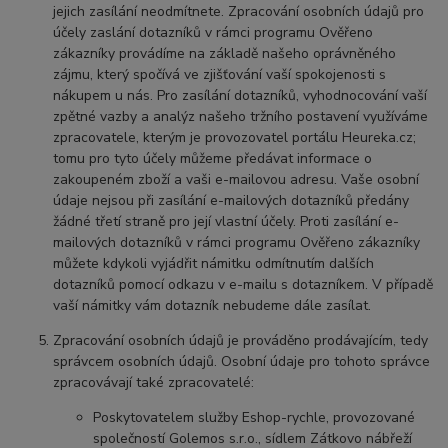
jejich zasílání neodmítnete. Zpracování osobních údajů pro
účely zaslání dotazníků v rámci programu Ověřeno
zákazníky provádíme na základě našeho oprávněného
zájmu, který spočívá ve zjišťování vaší spokojenosti s
nákupem u nás. Pro zasílání dotazníků, vyhodnocování vaší
zpětné vazby a analýz našeho tržního postavení využíváme
zpracovatele, kterým je provozovatel portálu Heureka.cz;
tomu pro tyto účely můžeme předávat informace o
zakoupeném zboží a vaši e-mailovou adresu. Vaše osobní
údaje nejsou při zasílání e-mailových dotazníků předány
žádné třetí straně pro její vlastní účely. Proti zasílání e-
mailových dotazníků v rámci programu Ověřeno zákazníky
můžete kdykoli vyjádřit námitku odmítnutím dalších
dotazníků pomocí odkazu v e-mailu s dotazníkem. V případě
vaší námitky vám dotazník nebudeme dále zasílat.
Zpracování osobních údajů je prováděno prodávajícím, tedy
správcem osobních údajů. Osobní údaje pro tohoto správce
zpracovávají také zpracovatelé:
Poskytovatelem služby Eshop-rychle, provozované
společností Golemos s.r.o., sídlem Zátkovo nábřeží