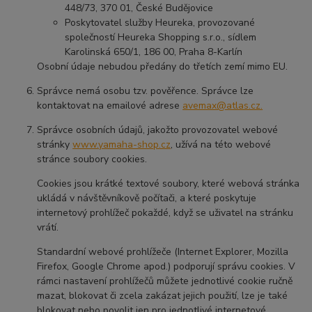
448/73, 370 01, České Budějovice
Poskytovatel služby Heureka, provozované
společností Heureka Shopping s.r.o., sídlem
Karolinská 650/1, 186 00, Praha 8-Karlín
Osobní údaje nebudou předány do třetích zemí mimo EU.
Správce nemá osobu tzv. pověřence. Správce lze
kontaktovat na emailové adrese
avemax@atlas.cz.
Správce osobních údajů, jakožto provozovatel webové
stránky
www.yamaha-shop.cz
, užívá na této webové
stránce soubory cookies.
Cookies jsou krátké textové soubory, které webová stránka
ukládá v návštěvníkově počítači, a které poskytuje
internetový prohlížeč pokaždé, když se uživatel na stránku
vrátí.
Standardní webové prohlížeče (Internet Explorer, Mozilla
Firefox, Google Chrome apod.) podporují správu cookies. V
rámci nastavení prohlížečů můžete jednotlivé cookie ručně
mazat, blokovat či zcela zakázat jejich použití, lze je také
blokovat nebo povolit jen pro jednotlivé internetové