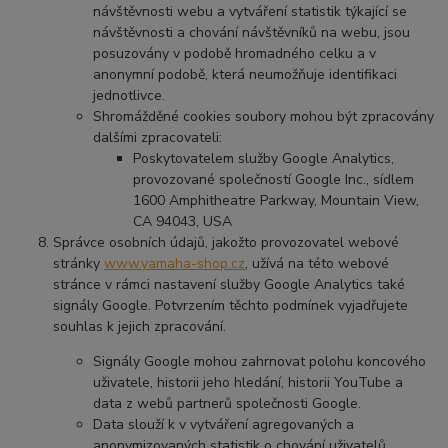
návštěvnosti webu a vytváření statistik týkající se
návštěvnosti a chování návštěvníků na webu, jsou
posuzovány v podobě hromadného celku a v
anonymní podobě, která neumožňuje identifikaci
jednotlivce.
Shromážděné cookies soubory mohou být zpracovány
dalšími zpracovateli:
Poskytovatelem služby Google Analytics,
provozované společností Google Inc., sídlem
1600 Amphitheatre Parkway, Mountain View,
CA 94043, USA
Správce osobních údajů, jakožto provozovatel webové
stránky
www.yamaha-shop.cz
, užívá na této webové
stránce v rámci nastavení služby Google Analytics také
signály Google. Potvrzením těchto podmínek vyjadřujete
souhlas k jejich zpracování.
Signály Google mohou zahrnovat polohu koncového
uživatele, historii jeho hledání, historii YouTube a
data z webů partnerů společnosti Google.
Data slouží k v vytváření agregovaných a
anonymizovaných statistik o chování uživatelů