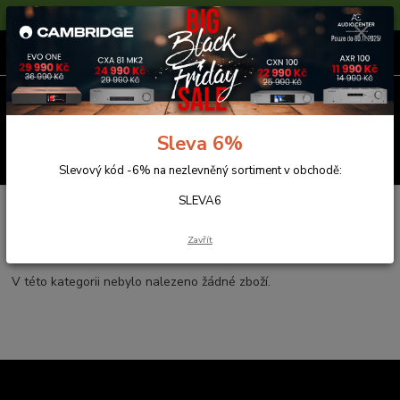
Sleva 6% na nezlevněné zboží s kódem SLEVA6
0
ks
za
0,00 Kč
Menu
Sleva 6%
Hledat
Slevový kód -6% na nezlevněný sortiment v obchodě:
SLEVA6
Úvod
Pioneer
Pioneer
Zavřít
V této kategorii nebylo nalezeno žádné zboží.