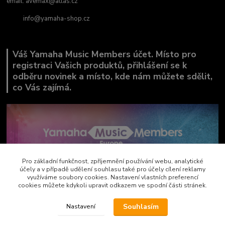
email:
avemax@atlas.cz
info@yamaha-shop.cz
Váš Yamaha Music Members účet. Místo pro
registraci Vašich produktů, přihlášení se k
odběru novinek a místo, kde nám můžete sdělit,
co Vás zajímá.
Pro základní funkčnost, zpříjemnění používání webu, analytické
účely a v případě udělení souhlasu také pro účely cílení reklamy
využíváme soubory cookies. Nastavení vlastních preferencí
cookies můžete kdykoli upravit odkazem ve spodní části stránek.
Souhlasím
Nastavení