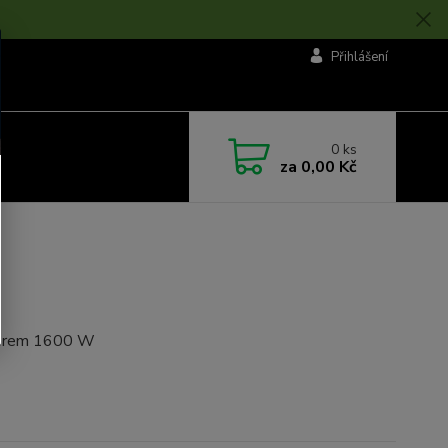
Přihlášení
0
ks
za
0,00 Kč