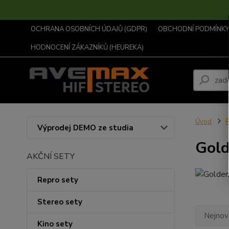
OCHRANA OSOBNÍCH ÚDAJŮ (GDPR)
OBCHODNÍ PODMÍNKY .
HODNOCENÍ ZÁKAZNÍKŮ (HEUREKA)
Úvod
R
Výprodej DEMO ze studia
Gold
AKČNÍ SETY
Repro sety
Stereo sety
Nejnově
Kino sety