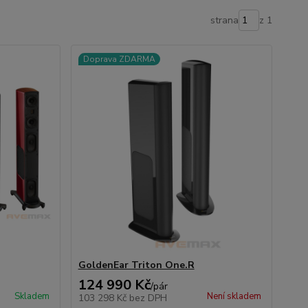
strana
z 1
Doprava ZDARMA
GoldenEar Triton One.R
124 990 Kč
/
pár
Skladem
Není skladem
103 298 Kč
bez DPH