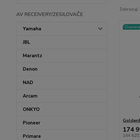
Zobrazuji 
AV RECEIVERY/ZESILOVAČE
Doprav
Yamaha
JBL
Marantz
Denon
NAD
Arcam
ONKYO
GoldenE
Pioneer
174 9
144 620
Primare