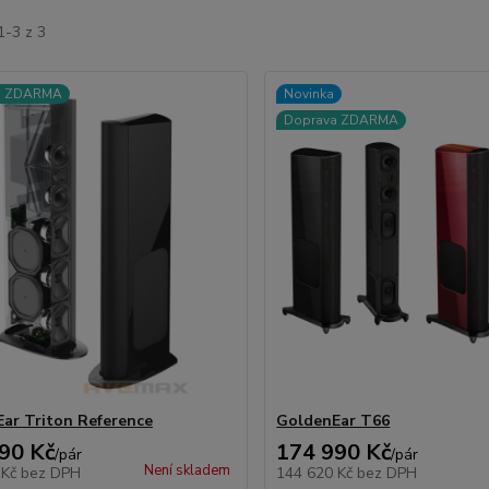
1-3 z 3
a ZDARMA
Novinka
Doprava ZDARMA
ar Triton Reference
GoldenEar T66
90 Kč
174 990 Kč
/
pár
/
pár
Není skladem
 Kč
bez DPH
144 620 Kč
bez DPH