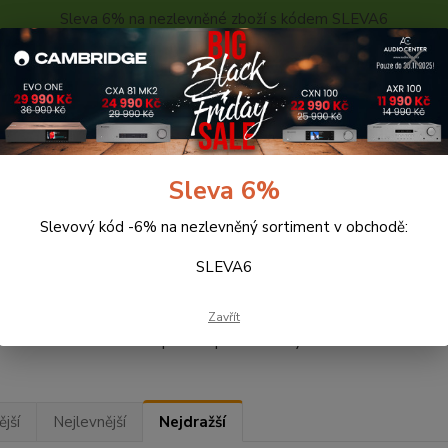
Sleva 6% na nezlevněné zboží s kódem SLEVA6
..
KONTAKTY
O NÁS
POPTÁVKA ZBOŽÍ - KALKULACE
Hledat
Sleva 6%
Slevový kód -6% na nezlevněný sortiment v obchodě:
eprosoustavy
GoldenEar
SLEVA6
enEar
Zavřít
jší
Nejlevnější
Nejdražší