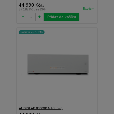
44 990 Kč
/
ks
Skladem
37 182 Kč
bez DPH
Přidat do košíku
Doprava ZDARMA
AUDIOLAB 8300XP (stříbrná)