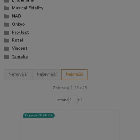
Lindemann
Musical Fidelity
NAD
Onkyo
Pro-Ject
Rotel
Vincent
Yamaha
Nejnovější
Nejlevnější
Nejdražší
Zobrazuji 1-23 z 23
strana
z 1
Doprava ZDARMA