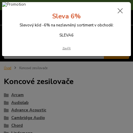
Sleva 6% na nezlevněné zboží s kódem SLEVA6
Sleva 6%
0
ks
za
0,00 Kč
Slevový kód -6% na nezlevněný sortiment v obchodě:
Menu
SLEVA6
Zavřít
Hledat
Úvod
Koncové zesilovače
Koncové zesilovače
Arcam
Audiolab
Advance Acoustic
Cambridge Audio
Chord