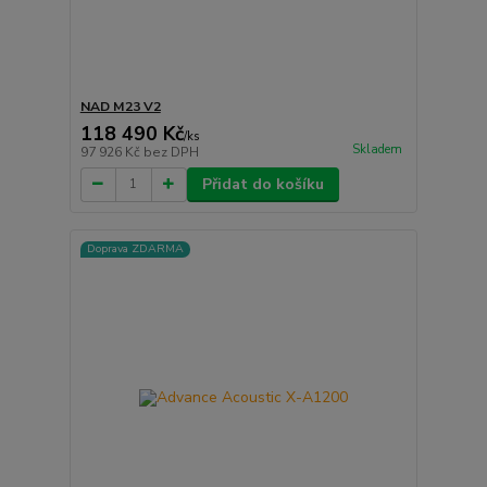
NAD M23 V2
118 490 Kč
/
ks
Skladem
97 926 Kč
bez DPH
Přidat do košíku
Doprava ZDARMA