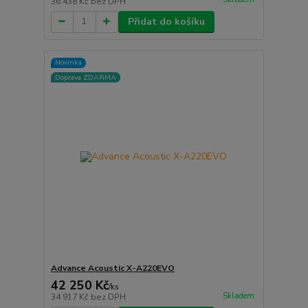
36 438 Kč
bez DPH
Přidat do košíku
Novinka
Doprava ZDARMA
Advance Acoustic X-A220EVO
42 250 Kč
/
ks
Skladem
34 917 Kč
bez DPH