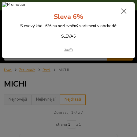
Sleva 6% na nezlevněné zboží s kódem SLEVA6
Sleva 6%
0
ks
za
0,00 Kč
Slevový kód -6% na nezlevněný sortiment v obchodě:
Menu
SLEVA6
Zavřít
Hledat
Úvod
Zesilovače
Rotel
MICHI
MICHI
Nejnovější
Nejlevnější
Nejdražší
Zobrazuji 1-7 z 7
strana
z 1