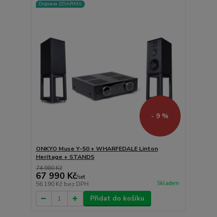
Doprava ZDARMA
- 9 %
ONKYO Muse Y-50 + WHARFEDALE Linton
Heritage + STANDS
74 980 Kč
67 990 Kč
/
set
Skladem
56 190 Kč
bez DPH
Přidat do košíku