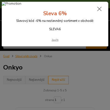
Sleva 6% na nezlevněné zboží s kódem SLEVA6
Sleva 6%
0
ks
za
0,00 Kč
Slevový kód -6% na nezlevněný sortiment v obchodě:
Menu
SLEVA6
Zavřít
Hledat
Úvod
Síťové přehrávače
Onkyo
Onkyo
Nejnovější
Nejlevnější
Nejdražší
Zobrazuji 1-5 z 5
strana
z 1