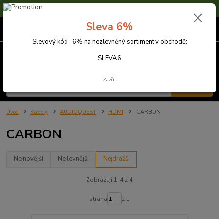
Sleva 6% na nezlevněné zboží s kódem SLEVA6
Sleva 6%
0
ks
za
0,00 Kč
Slevový kód -6% na nezlevněný sortiment v obchodě:
Menu
SLEVA6
Zavřít
Hledat
Úvod
Kabely
AUDIOQUEST
HDMI
CARBON
CARBON
Nejnovější
Nejlevnější
Nejdražší
Zobrazuji 1-4 z 4
strana
z 1