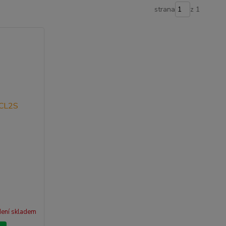
strana
z 1
ení skladem