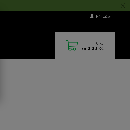
Přihlášení
0
ks
za
0,00 Kč