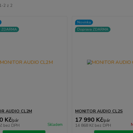
1-2 z 2
Novinka
a ZDARMA
Doprava ZDARMA
R AUDIO CL2M
MONITOR AUDIO CL2S
0 Kč
17 990 Kč
/
pár
/
pár
Skladem
N
Kč
bez DPH
14 868 Kč
bez DPH