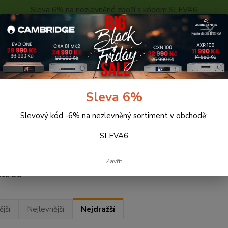
Sleva 6% na nezlevněné zboží s kódem SLEVA6
..
KONTAKTY
O NÁS
POPTÁVKA ZBOŽÍ - KALKULACE
Hledat
Sleva 6%
Slevový kód -6% na nezlevněný sortiment v obchodě:
eprosoustavy
Monitor Audio
Architektonické reproduktory
SLEVA6
itektonické reproduktory
Zavřít
ate 3G
jší
Nejlevnější
Nejdražší