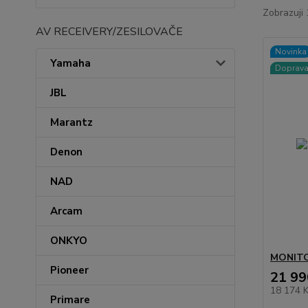
Zobrazuji 
AV RECEIVERY/ZESILOVAČE
Novinka
Yamaha
Doprav
JBL
Marantz
Denon
NAD
Arcam
ONKYO
MONITO
Pioneer
21 99
18 174 
Primare