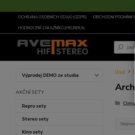
OCHRANA OSOBNÍCH ÚDAJŮ (GDPR)
OBCHODNÍ PODMÍNKY .
HODNOCENÍ ZÁKAZNÍKŮ (HEUREKA)
Úvod
R
Výprodej DEMO ze studia
Arch
AKČNÍ SETY
Clim
Repro sety
Stereo sety
Nejnově
Kino sety