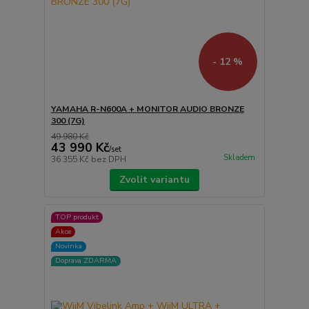
- 12 %
YAMAHA R-N600A + MONITOR AUDIO BRONZE
300 (7G)
49 980 Kč
43 990 Kč
/
set
Skladem
36 355 Kč
bez DPH
Zvolit variantu
TOP produkt
Akce
Novinka
Doprava ZDARMA