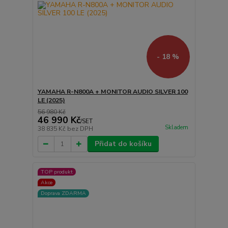
- 18 %
YAMAHA R-N800A + MONITOR AUDIO SILVER 100
LE (2025)
56 980 Kč
46 990 Kč
/
SET
Skladem
38 835 Kč
bez DPH
Přidat do košíku
TOP produkt
Akce
Doprava ZDARMA