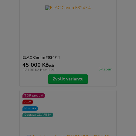
ELAC Carina FS247.4
45 000 Kč
/
pár
Skladem
37 190 Kč
bez DPH
Zvolit variantu
TOP produkt
Akce
Novinka
Doprava ZDARMA