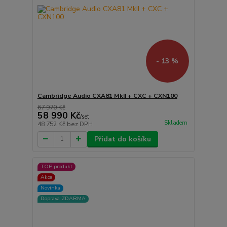
- 13 %
Cambridge Audio CXA81 MkII + CXC + CXN100
67 970 Kč
58 990 Kč
/
set
Skladem
48 752 Kč
bez DPH
Přidat do košíku
TOP produkt
Akce
Novinka
Doprava ZDARMA