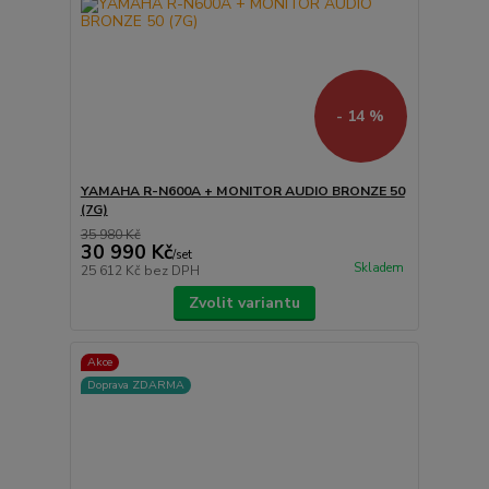
- 14 %
YAMAHA R-N600A + MONITOR AUDIO BRONZE 50
(7G)
35 980 Kč
30 990 Kč
/
set
Skladem
25 612 Kč
bez DPH
Zvolit variantu
Akce
Doprava ZDARMA