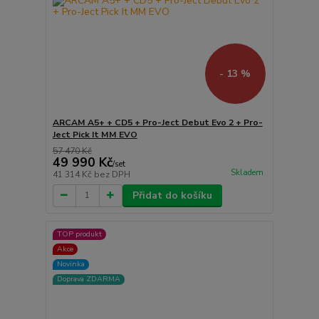
- 13 %
ARCAM A5+ + CD5 + Pro-Ject Debut Evo 2 + Pro-
Ject Pick It MM EVO
57 470 Kč
49 990 Kč
/
set
Skladem
41 314 Kč
bez DPH
Přidat do košíku
TOP produkt
Akce
Novinka
Doprava ZDARMA