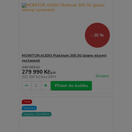
- 20 %
MONITOR AUDIO Platinum 300 3G (piano ebony)
vystavené
349 990 Kč
279 990 Kč
/
pár
Skladem
231 397 Kč
bez DPH
Přidat do košíku
Akce
Novinka
Doprava ZDARMA