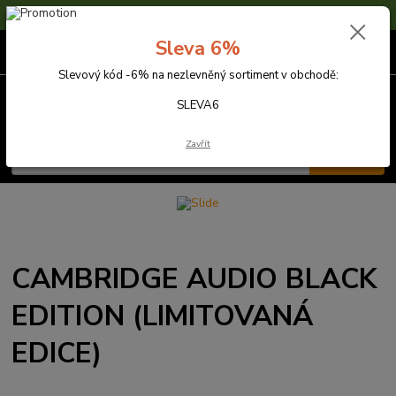
Sleva 6% na nezlevněné zboží s kódem SLEVA6
Sleva 6%
0
ks
za
0,00 Kč
Slevový kód -6% na nezlevněný sortiment v obchodě:
Menu
SLEVA6
Zavřít
Hledat
CAMBRIDGE AUDIO BLACK
EDITION (LIMITOVANÁ
EDICE)