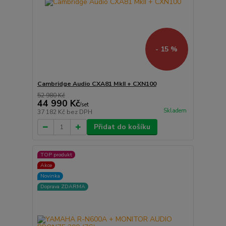
- 15 %
Cambridge Audio CXA81 MkII + CXN100
52 980 Kč
44 990 Kč
/
set
Skladem
37 182 Kč
bez DPH
Přidat do košíku
TOP produkt
Akce
Novinka
Doprava ZDARMA