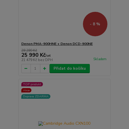
- 8 %
Denon PMA-900HNE + Denon DCD-900NE
28 280 Kč
25 990 Kč
/
set
Skladem
21 479 Kč
bez DPH
Přidat do košíku
TOP produkt
Akce
Doprava ZDARMA