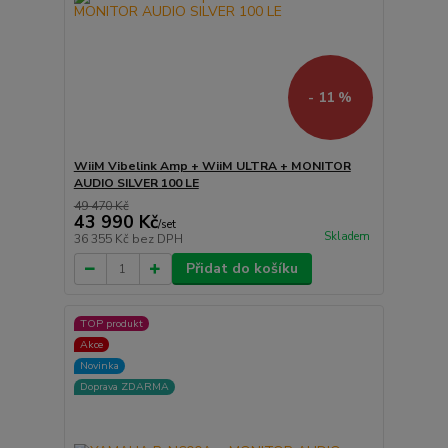
- 11 %
WiiM Vibelink Amp + WiiM ULTRA + MONITOR
AUDIO SILVER 100 LE
49 470 Kč
43 990 Kč
/
set
Skladem
36 355 Kč
bez DPH
Přidat do košíku
TOP produkt
Akce
Novinka
Doprava ZDARMA