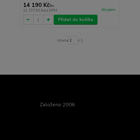
14 190 Kč
/
ks
Skladem
11 727 Kč
bez DPH
Přidat do košíku
strana
z 1
Založeno 2006