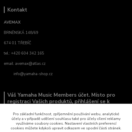
Kontakt
AVEMAX
BRNĚNSKÁ 148/69
674 01 TŘEBÍČ
tel.: +420 604 342 165
email:
avemax@atlas.cz
info@yamaha-shop.cz
Váš Yamaha Music Members účet. Místo pro
registraci Vašich produktů, přihlášení se k
odběru novinek a místo, kde nám můžete sdělit,
co Vás zajímá.
Pro základní funkčnost, zpříjemnění používání webu, analytické
účely a v případě udělení souhlasu také pro účely cílení reklamy
využíváme soubory cookies. Nastavení vlastních preferencí
cookies můžete kdykoli upravit odkazem ve spodní části stránek.