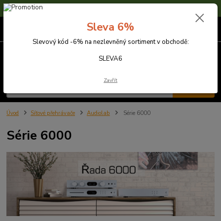
Sleva 6% na nezlevněné zboží s kódem SLEVA6
Sleva 6%
0
ks
za
0,00 Kč
Slevový kód -6% na nezlevněný sortiment v obchodě:
Menu
SLEVA6
Zavřít
Hledat
Úvod
Síťové přehrávače
Audiolab
Série 6000
Série 6000