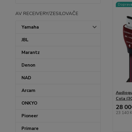
Doprav
AV RECEIVERY/ZESILOVAČE
Yamaha
JBL
Marantz
Denon
NAD
Arcam
Audioqu
Cola (3
ONKYO
28 00
23 140 
Pioneer
Primare