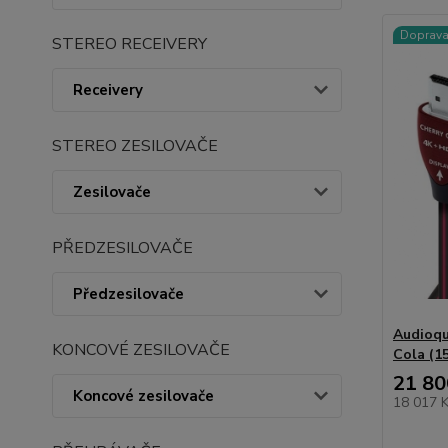
Doprav
STEREO RECEIVERY
Receivery
STEREO ZESILOVAČE
Zesilovače
PŘEDZESILOVAČE
Předzesilovače
Audioqu
KONCOVÉ ZESILOVAČE
Cola (1
21 80
Koncové zesilovače
18 017 