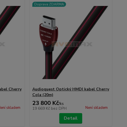
Doprava ZDARMA
abel Cherry
Audioquest Optický HMDI kabel Cherry
Cola (20m)
23 800 Kč
/
ks
ení skladem
Není skladem
19 669 Kč
bez DPH
Detail