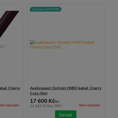
Doprava ZDARMA
abel Cherry
Audioquest Optický HMDI kabel Cherry
Cola (5m)
17 600 Kč
/
ks
ení skladem
Není skladem
14 545 Kč
bez DPH
Detail