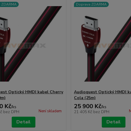
a ZDARMA
Doprava ZDARMA
est Optický HMDI kabel Cherry
Audioquest Optický HMDI k
0m)
Cola (25m)
0 Kč
25 900 Kč
/
ks
/
ks
Není skladem
N
Kč
bez DPH
21 405 Kč
bez DPH
Detail
Detail