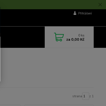
Přihlášení
0
ks
za
0,00 Kč
strana
z 1