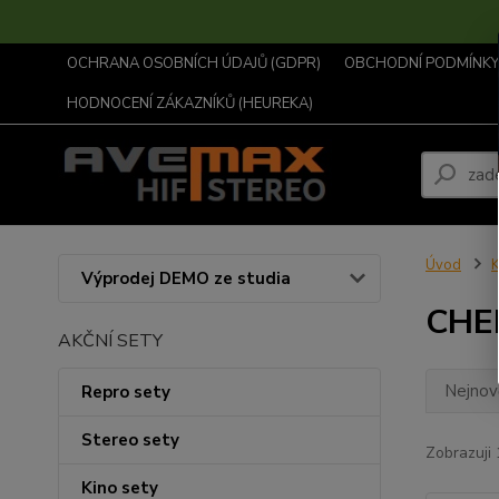
OCHRANA OSOBNÍCH ÚDAJŮ (GDPR)
OBCHODNÍ PODMÍNKY .
HODNOCENÍ ZÁKAZNÍKŮ (HEUREKA)
Úvod
K
Výprodej DEMO ze studia
CHE
AKČNÍ SETY
Nejnově
Repro sety
Stereo sety
Zobrazuji 
Kino sety