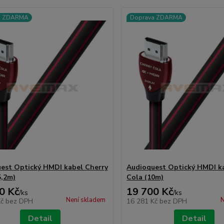
a ZDARMA
Doprava ZDARMA
est Optický HMDI kabel Cherry
Audioquest Optický HMDI k
5,2m)
Cola (10m)
0 Kč
19 700 Kč
/
ks
/
ks
Není skladem
N
Kč
bez DPH
16 281 Kč
bez DPH
Detail
Detail