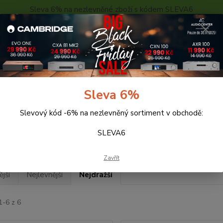
Sleva 6% na nezlevněné zboží s kódem SLEVA6
..
KONTAKTY
O NÁS
POPTÁVKA ZBOŽÍ - KALKULACE
Hledat
Sleva 6%
Slevový kód -6% na nezlevněný sortiment v obchodě:
abely
AUDIOQUEST
HDMI
CHERRY COLA
SLEVA6
RRY COLA
Zavřít
jší
Nejlevnější
Nejdražší
1-6 z 6