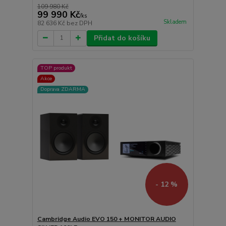
109 980 Kč
99 990 Kč
/
ks
Skladem
82 636 Kč
bez DPH
Přidat do košíku
TOP produkt
Akce
Doprava ZDARMA
- 12 %
Cambridge Audio EVO 150 + MONITOR AUDIO