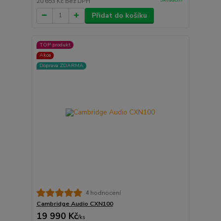
20 653 Kč
bez DPH
Přidat do košíku
TOP produkt
Akce
Doprava ZDARMA
4 hodnocení
Cambridge Audio CXN100
19 990 Kč
/
ks