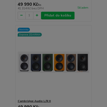
49 990 Kč
/
ks
Skladem
41 314 Kč
bez DPH
Přidat do košíku
Novinka
Doprava ZDARMA
Cambridge Audio L/R X