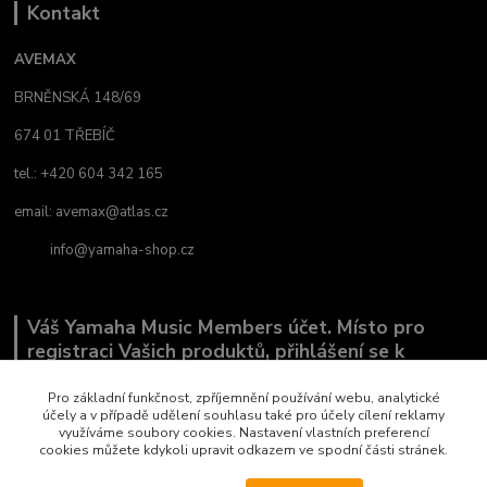
Kontakt
AVEMAX
BRNĚNSKÁ 148/69
674 01 TŘEBÍČ
tel.: +420 604 342 165
email:
avemax@atlas.cz
info@yamaha-shop.cz
Váš Yamaha Music Members účet. Místo pro
registraci Vašich produktů, přihlášení se k
odběru novinek a místo, kde nám můžete sdělit,
co Vás zajímá.
Pro základní funkčnost, zpříjemnění používání webu, analytické
účely a v případě udělení souhlasu také pro účely cílení reklamy
využíváme soubory cookies. Nastavení vlastních preferencí
cookies můžete kdykoli upravit odkazem ve spodní části stránek.