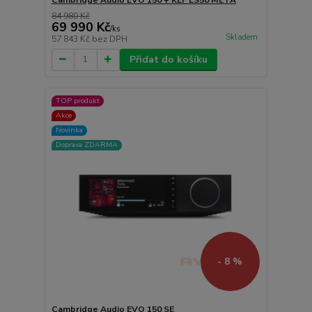
84 980 Kč
69 990 Kč
/
ks
Skladem
57 843 Kč
bez DPH
Přidat do košíku
TOP produkt
Akce
Novinka
Doprava ZDARMA
- 8 %
Cambridge Audio EVO 150 SE