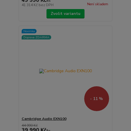
49 990 Kč
/
ks
Není skladem
41 314 Kč
bez DPH
Zvolit variantu
Novinka
Doprava ZDARMA
- 11 %
Cambridge Audio EXN100
44 990 Kč
39 990 Kč
/
ks