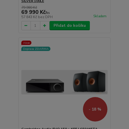
SILVER 100LE
79 980 Kč
69 990 Kč
/
ks
Skladem
57 843 Kč
bez DPH
Přidat do košíku
Akce
Doprava ZDARMA
- 18 %
Cambridge Audio EVO 150 + KEF LS50 META