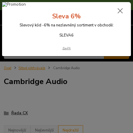
Sleva 6% na nezlevněné zboží s kódem SLEVA6
Sleva 6%
0
ks
za
0,00 Kč
Slevový kód -6% na nezlevněný sortiment v obchodě:
Menu
SLEVA6
Zavřít
Hledat
Úvod
Síťové přehrávače
Cambridge Audio
Cambridge Audio
Řada CX
Nejnovější
Nejlevnější
Nejdražší