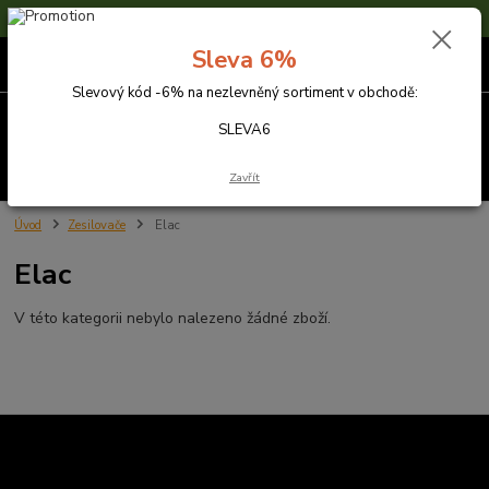
Sleva 6% na nezlevněné zboží s kódem SLEVA6
Sleva 6%
0
ks
za
0,00 Kč
Slevový kód -6% na nezlevněný sortiment v obchodě:
Menu
SLEVA6
Hledat
Zavřít
Úvod
Zesilovače
Elac
Elac
V této kategorii nebylo nalezeno žádné zboží.