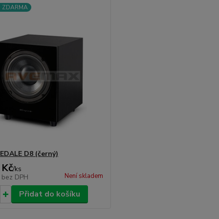
a ZDARMA
DALE D8 (černý)
 Kč
/
ks
Není skladem
č
bez DPH
Přidat do košíku