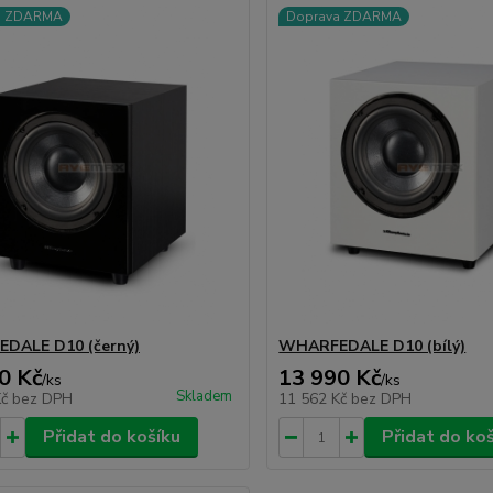
a ZDARMA
Doprava ZDARMA
DALE D10 (černý)
WHARFEDALE D10 (bílý)
0 Kč
13 990 Kč
/
ks
/
ks
Skladem
Kč
bez DPH
11 562 Kč
bez DPH
Přidat do košíku
Přidat do ko