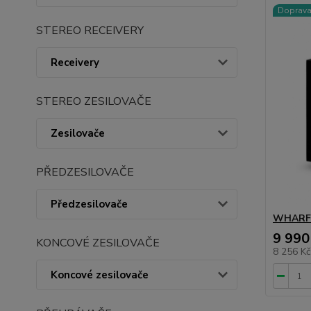
Doprav
STEREO RECEIVERY
Receivery
STEREO ZESILOVAČE
Zesilovače
PŘEDZESILOVAČE
Předzesilovače
WHARFE
9 990
KONCOVÉ ZESILOVAČE
8 256 K
Koncové zesilovače