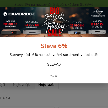
Sleva 6% na nezlevněné zboží s kódem SLEVA6
..
KONTAKTY
O NÁS
POPTÁVKA ZBOŽÍ - KALKULACE
Hledat
Sleva 6%
Slevový kód -6% na nezlevněný sortiment v obchodě:
eprosoustavy
Wharfedale
DIAMOND 200
SLEVA6
MOND 200
Zavřít
jší
Nejlevnější
Nejdražší
1-4 z 4