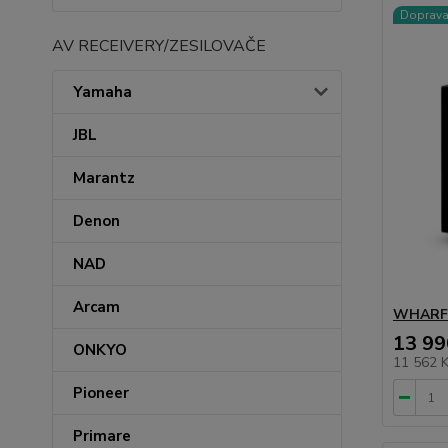
Doprav
AV RECEIVERY/ZESILOVAČE
Yamaha
JBL
Marantz
Denon
NAD
Arcam
WHARFE
13 99
ONKYO
11 562 
Pioneer
Primare