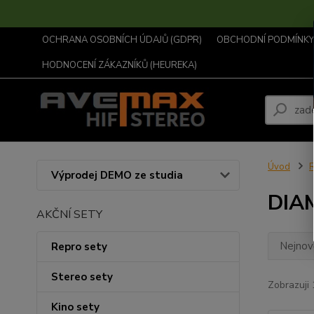
OCHRANA OSOBNÍCH ÚDAJŮ (GDPR)
OBCHODNÍ PODMÍNKY .
HODNOCENÍ ZÁKAZNÍKŮ (HEUREKA)
Úvod
R
Výprodej DEMO ze studia
DIA
AKČNÍ SETY
Nejnově
Repro sety
Stereo sety
Zobrazuji 
Kino sety