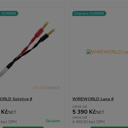
a ZDARMA
Doprava ZDARMA
RLD Solstice 8
WIREWORLD Luna 8
cena od
 Kč
5 390 Kč
/
SET
/
SET
cena od
Skladem
č
bez DPH
4 455 Kč
bez DPH