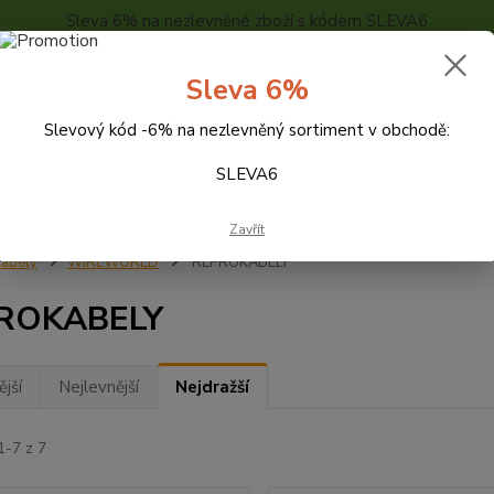
Sleva 6% na nezlevněné zboží s kódem SLEVA6
..
KONTAKTY
O NÁS
POPTÁVKA ZBOŽÍ - KALKULACE
Sleva 6%
Slevový kód -6% na nezlevněný sortiment v obchodě:
Hledat
SLEVA6
Zavřít
abely
WIREWORLD
REPROKABELY
ROKABELY
jší
Nejlevnější
Nejdražší
1-7 z 7