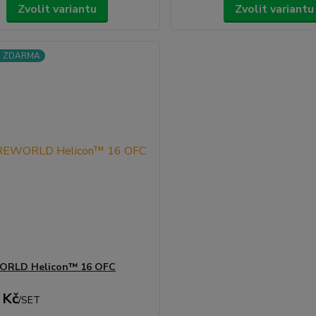
Zvolit variantu
Zvolit variantu
a ZDARMA
RLD Helicon™ 16 OFC
 Kč
/
SET