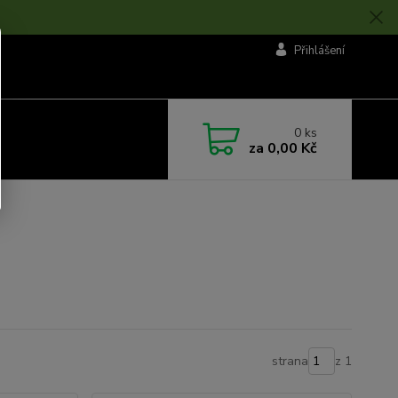
Přihlášení
0
ks
za
0,00 Kč
strana
z 1