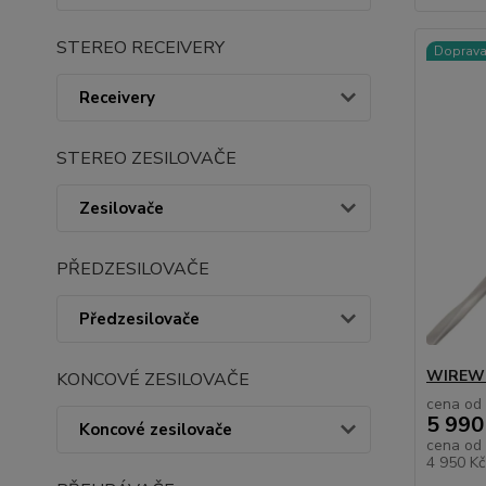
STEREO RECEIVERY
Doprav
Receivery
STEREO ZESILOVAČE
Zesilovače
PŘEDZESILOVAČE
Předzesilovače
WIREWO
KONCOVÉ ZESILOVAČE
cena od
5 990
Koncové zesilovače
cena od
4 950 K