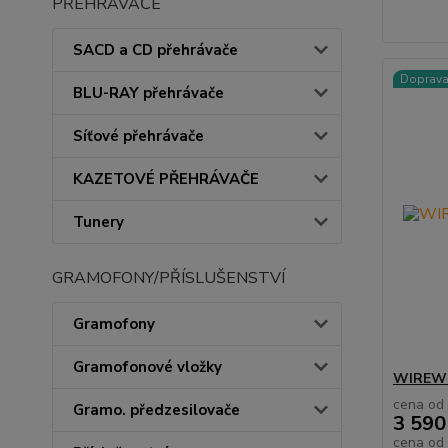
PŘEHRÁVAČE
SACD a CD přehrávače
Doprav
BLU-RAY přehrávače
Síťové přehrávače
KAZETOVÉ PŘEHRÁVAČE
Tunery
GRAMOFONY/PŘÍSLUŠENSTVÍ
Gramofony
Gramofonové vložky
WIREWO
cena od
Gramo. předzesilovače
3 590
cena od