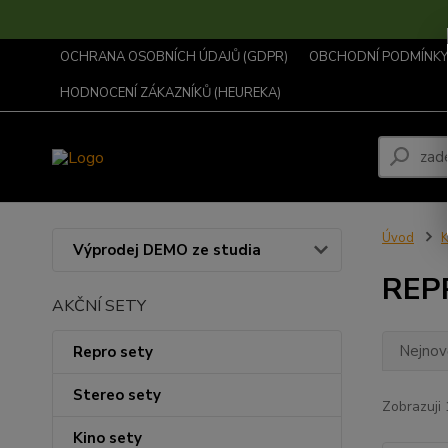
OCHRANA OSOBNÍCH ÚDAJŮ (GDPR)
OBCHODNÍ PODMÍNKY .
HODNOCENÍ ZÁKAZNÍKŮ (HEUREKA)
Úvod
K
Výprodej DEMO ze studia
REP
AKČNÍ SETY
Nejnově
Repro sety
Stereo sety
Zobrazuji 
Kino sety