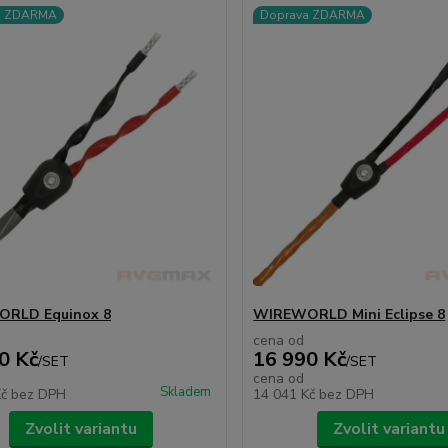
a ZDARMA
Doprava ZDARMA
RLD Equinox 8
WIREWORLD Mini Eclipse 8
cena od
0 Kč
16 990 Kč
/
SET
/
SET
cena od
Skladem
Kč
bez DPH
14 041 Kč
bez DPH
Zvolit variantu
Zvolit variantu