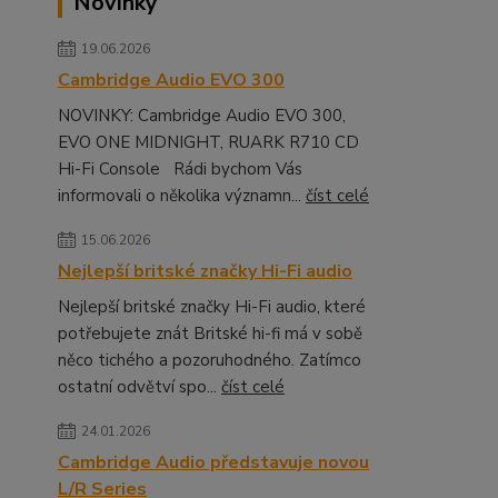
Novinky
19.06.2026
Cambridge Audio EVO 300
NOVINKY: Cambridge Audio EVO 300,
EVO ONE MIDNIGHT, RUARK R710 CD
Hi-Fi Console Rádi bychom Vás
informovali o několika významn...
číst celé
15.06.2026
Nejlepší britské značky Hi-Fi audio
Nejlepší britské značky Hi-Fi audio, které
potřebujete znát Britské hi-fi má v sobě
něco tichého a pozoruhodného. Zatímco
ostatní odvětví spo...
číst celé
24.01.2026
Cambridge Audio představuje novou
L/R Series