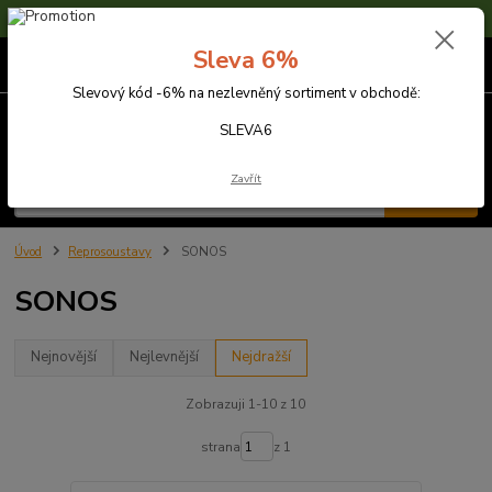
Sleva 6% na nezlevněné zboží s kódem SLEVA6
Sleva 6%
0
ks
za
0,00 Kč
Slevový kód -6% na nezlevněný sortiment v obchodě:
Menu
SLEVA6
Zavřít
Hledat
Úvod
Reprosoustavy
SONOS
SONOS
Nejnovější
Nejlevnější
Nejdražší
Zobrazuji 1-10 z 10
strana
z 1