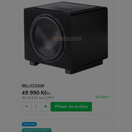
REL HT/1508
49 990 Kč
/
ks
Skladem
41 314 Kč
bez DPH
Přidat do košíku
Novinka
Doprava ZDARMA