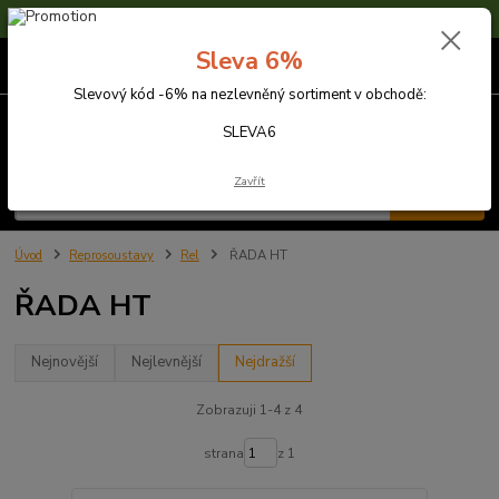
Sleva 6% na nezlevněné zboží s kódem SLEVA6
Sleva 6%
0
ks
za
0,00 Kč
Slevový kód -6% na nezlevněný sortiment v obchodě:
Menu
SLEVA6
Zavřít
Hledat
Úvod
Reprosoustavy
Rel
ŘADA HT
ŘADA HT
Nejnovější
Nejlevnější
Nejdražší
Zobrazuji 1-4 z 4
strana
z 1