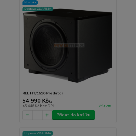
Novinka
Doprava ZDARMA
REL HT/1510 Predator
54 990 Kč
/
ks
Skladem
45 446 Kč
bez DPH
Přidat do košíku
Doprava ZDARMA