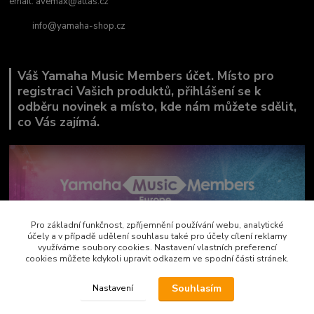
email:
avemax@atlas.cz
info@yamaha-shop.cz
Váš Yamaha Music Members účet. Místo pro
registraci Vašich produktů, přihlášení se k
odběru novinek a místo, kde nám můžete sdělit,
co Vás zajímá.
Pro základní funkčnost, zpříjemnění používání webu, analytické
účely a v případě udělení souhlasu také pro účely cílení reklamy
využíváme soubory cookies. Nastavení vlastních preferencí
cookies můžete kdykoli upravit odkazem ve spodní části stránek.
Souhlasím
Nastavení