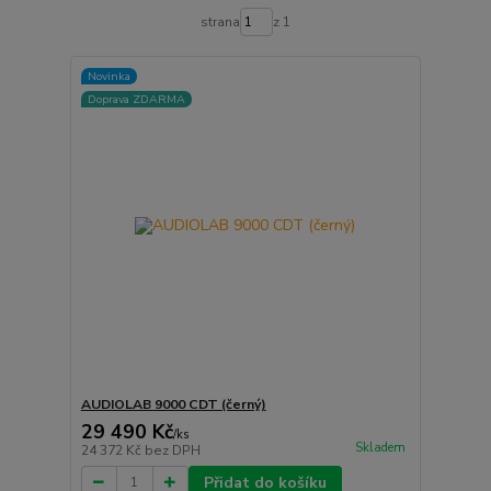
strana
z 1
Novinka
Doprava ZDARMA
AUDIOLAB 9000 CDT (černý)
29 490 Kč
/
ks
Skladem
24 372 Kč
bez DPH
Přidat do košíku