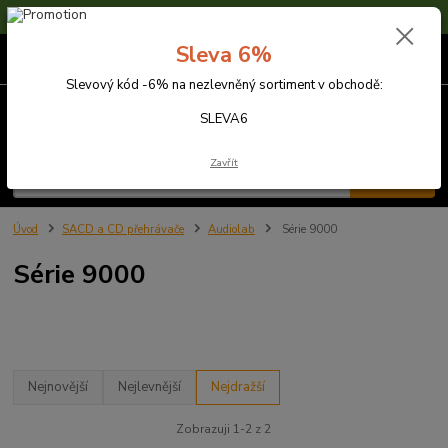
Sleva 6% na nezlevněné zboží s kódem SLEVA6
Sleva 6%
0
ks
za
0,00 Kč
Slevový kód -6% na nezlevněný sortiment v obchodě:
Menu
SLEVA6
Zavřít
Hledat
Úvod
SACD a CD přehrávače
Audiolab
Série 9000
Série 9000
Nejnovější
Nejlevnější
Nejdražší
Zobrazuji 1-2 z 2