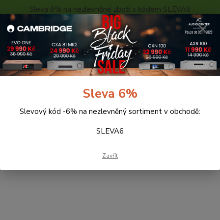
Sleva 6% na nezlevněné zboží s kódem SLEVA6
..
KONTAKTY
O NÁS
POPTÁVKA ZBOŽÍ - KALKULACE
Hledat
Sleva 6%
Slevový kód -6% na nezlevněný sortiment v obchodě:
unery
Onkyo
SLEVA6
yo
Zavřít
tegorii nebylo nalezeno žádné zboží.