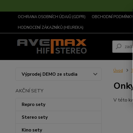
OCHRANA OSOBNÍCH ÚDAJŮ (GDPR)
OBCHODNÍ PODMÍNKY .
HODNOCENÍ ZÁKAZNÍKŮ (HEUREKA)
Úvod
T
Výprodej DEMO ze studia
Onk
AKČNÍ SETY
V této ka
Repro sety
Stereo sety
Kino sety