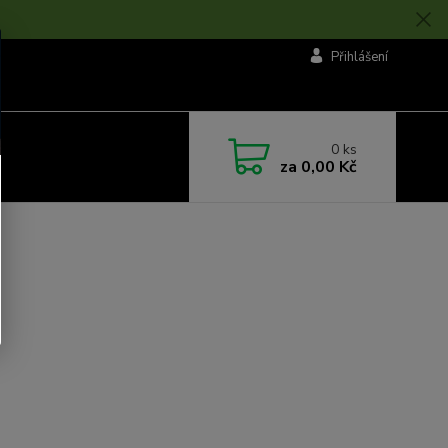
Přihlášení
0
ks
za
0,00 Kč