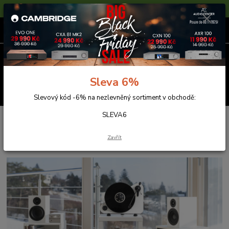
Sleva 6% na nezlevněné zboží s kódem SLEVA6
0
ks
za
0,00 Kč
Menu
Sleva 6%
Hledat
Slevový kód -6% na nezlevněný sortiment v obchodě:
SLEVA6
Úvod
Gramofony
Pro-Ject
Elemental Line
Elemental Line
Zavřít