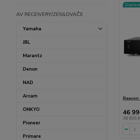
Doprav
AV RECEIVERY/ZESILOVAČE
Yamaha
JBL
Marantz
Denon
NAD
Arcam
Reavon
ONKYO
46 99
38 835 
Pioneer
Primare