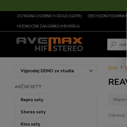
OCHRANA OSOBNÍCH ÚDAJŮ (GDPR)
OBCHODNÍ PODMÍNKY .
HODNOCENÍ ZÁKAZNÍKŮ (HEUREKA)
Úvod
B
Výprodej DEMO ze studia
REA
AKČNÍ SETY
Nejnově
Repro sety
Stereo sety
Zobrazuji 
Kino sety