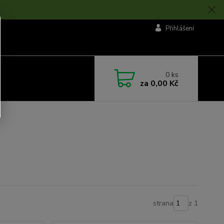
Přihlášení
0
ks
za
0,00 Kč
strana
z 1