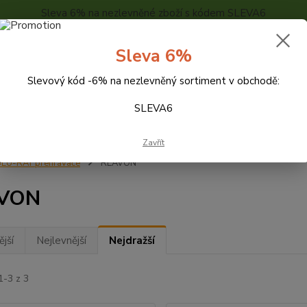
Sleva 6% na nezlevněné zboží s kódem SLEVA6
..
KONTAKTY
O NÁS
POPTÁVKA ZBOŽÍ - KALKULACE
Sleva 6%
Slevový kód -6% na nezlevněný sortiment v obchodě:
Hledat
SLEVA6
Zavřít
LU-RAY přehrávače
REAVON
VON
jší
Nejlevnější
Nejdražší
1-3 z 3