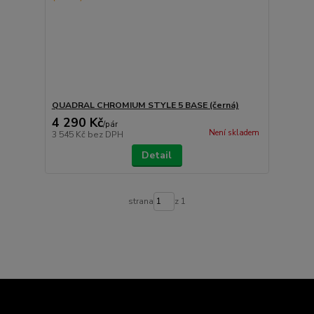
QUADRAL CHROMIUM STYLE 5 BASE (černá)
4 290 Kč
/
pár
Není skladem
3 545 Kč
bez DPH
Detail
strana
z 1