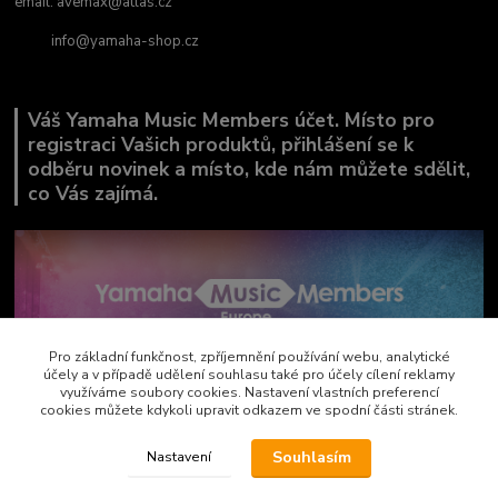
email:
avemax@atlas.cz
info@yamaha-shop.cz
Váš Yamaha Music Members účet. Místo pro
registraci Vašich produktů, přihlášení se k
odběru novinek a místo, kde nám můžete sdělit,
co Vás zajímá.
Pro základní funkčnost, zpříjemnění používání webu, analytické
účely a v případě udělení souhlasu také pro účely cílení reklamy
využíváme soubory cookies. Nastavení vlastních preferencí
cookies můžete kdykoli upravit odkazem ve spodní části stránek.
Souhlasím
Nastavení