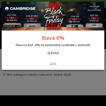
Sleva 6% na nezlevněné zboží s kódem SLEVA6
0
ks
za
0,00 Kč
Menu
Sleva 6%
Hledat
Slevový kód -6% na nezlevněný sortiment v obchodě:
SLEVA6
Úvod
Síťové přehrávače
Denon
Denon
Zavřít
V této kategorii nebylo nalezeno žádné zboží.