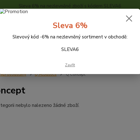
Sleva 6% na nezlevněné zboží s kódem SLEVA6
..
KONTAKTY
O NÁS
POPTÁVKA ZBOŽÍ - KALKULACE
Sleva 6%
Slevový kód -6% na nezlevněný sortiment v obchodě:
Hledat
SLEVA6
Zavřít
eprosoustavy
Q Acoustics
Q Concept
ncept
tegorii nebylo nalezeno žádné zboží.