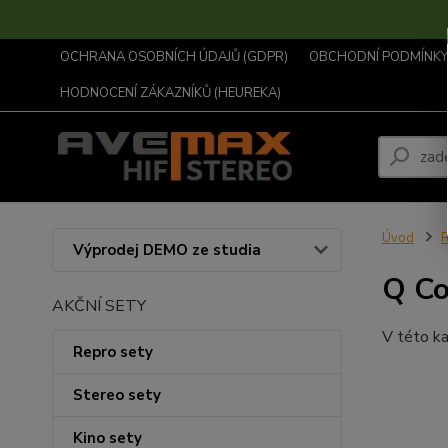
OCHRANA OSOBNÍCH ÚDAJŮ (GDPR)
OBCHODNÍ PODMÍNKY .
HODNOCENÍ ZÁKAZNÍKŮ (HEUREKA)
Úvod
R
Výprodej DEMO ze studia
Q Co
AKČNÍ SETY
V této ka
Repro sety
Stereo sety
Kino sety