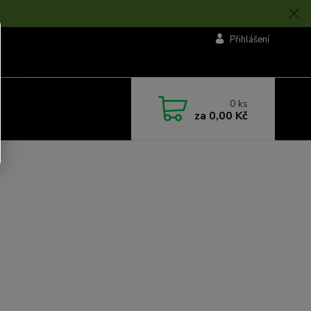
Přihlášení
0
ks
za
0,00 Kč