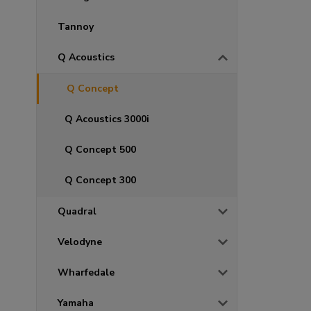
Tannoy
Q Acoustics
Q Concept
Q Acoustics 3000i
Q Concept 500
Q Concept 300
Quadral
Velodyne
Wharfedale
Yamaha