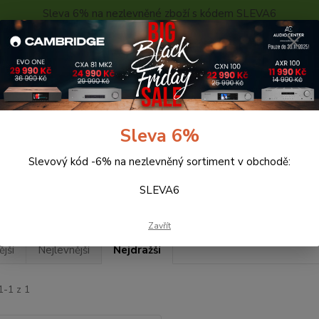
Sleva 6% na nezlevněné zboží s kódem SLEVA6
..
KONTAKTY
O NÁS
POPTÁVKA ZBOŽÍ - KALKULACE
Hledat
Sleva 6%
Slevový kód -6% na nezlevněný sortiment v obchodě:
eprosoustavy
Dali
ALTECO
SLEVA6
ECO
Zavřít
jší
Nejlevnější
Nejdražší
1-1 z 1