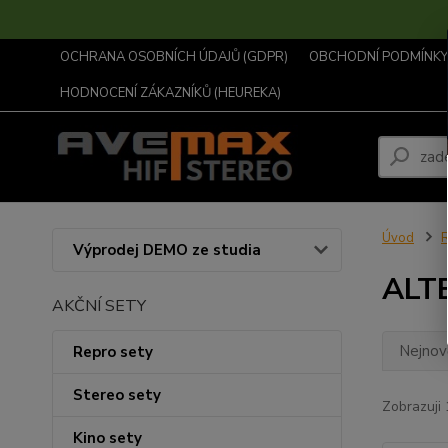
OCHRANA OSOBNÍCH ÚDAJŮ (GDPR)
OBCHODNÍ PODMÍNKY .
HODNOCENÍ ZÁKAZNÍKŮ (HEUREKA)
Úvod
R
Výprodej DEMO ze studia
ALT
AKČNÍ SETY
Nejnově
Repro sety
Stereo sety
Zobrazuji 
Kino sety