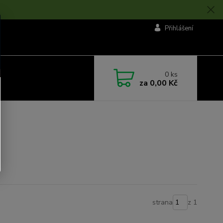
Přihlášení
0
ks
za
0,00 Kč
strana
z 1