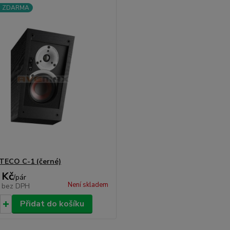
a ZDARMA
TECO C-1 (černé)
 Kč
/
pár
Není skladem
č
bez DPH
Přidat do košíku