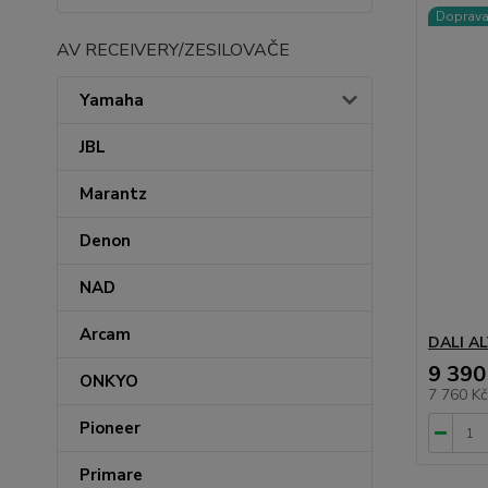
Doprav
AV RECEIVERY/ZESILOVAČE
Yamaha
JBL
Marantz
Denon
NAD
Arcam
DALI AL
9 390
ONKYO
7 760 K
Pioneer
Primare