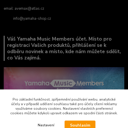
email:
avemax@atlas.cz
info@yamaha-shop.cz
Váš Yamaha Music Members účet. Místo pro
registraci Vašich produktů, přihlášení se k
odběru novinek a místo, kde nám můžete sdělit,
co Vás zajímá.
Pro základní funkčnost, zpříjemnění používání webu, analytické
účely a v případě udělení souhlasu také pro účely cílení reklamy
využíváme soubory cookies. Nastavení vlastních preferencí
cookies můžete kdykoli upravit odkazem ve spodní části stránek.
Souhlasím
Nastavení