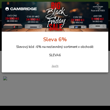
Sleva 6% na nezlevněné zboží s kódem SLEVA6
0
ks
za
0,00 Kč
Menu
Sleva 6%
Hledat
Slevový kód -6% na nezlevněný sortiment v obchodě:
SLEVA6
Úvod
Reprosoustavy
Magnat
HUMIDOR
HUMIDOR
Zavřít