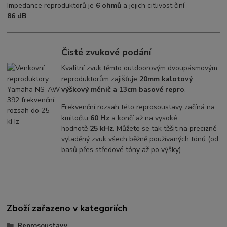
Impedance reproduktorů je
6 ohmů
a jejich citlivost činí
86 dB
.
Čisté zvukové podání
Kvalitní zvuk těmto outdoorovým dvoupásmovým
reproduktorům zajišťuje
20mm kalotový
výškový měnič a 13cm basové repro
.
Frekvenční rozsah této reprosoustavy začíná na
kmitočtu
60 Hz
a končí až na vysoké
hodnotě
25 kHz
. Můžete se tak těšit na precizně
vyladěný zvuk všech běžně používaných tónů (od
basů přes středové tóny až po výšky).
Zboží zařazeno v kategoriích
Reprosoustavy