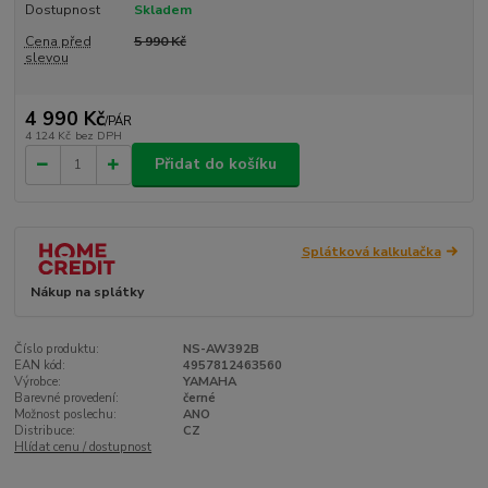
Dostupnost
Skladem
Cena před
5 990 Kč
slevou
4 990 Kč
/
PÁR
4 124 Kč
bez DPH
Přidat do košíku
Splátková kalkulačka
Nákup na splátky
Číslo produktu:
NS-AW392B
EAN kód:
4957812463560
Výrobce:
YAMAHA
Barevné provedení:
černé
Možnost poslechu:
ANO
Distribuce:
CZ
Hlídat cenu / dostupnost