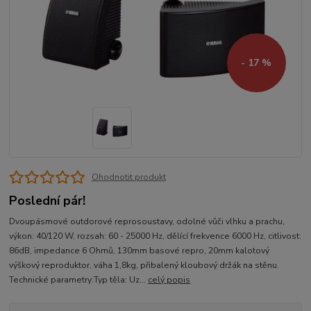
- 17 %
Ohodnotit produkt
Poslední pár!
Dvoupásmové outdorové reprosoustavy, odolné vůči vlhku a prachu,
výkon: 40/120 W, rozsah: 60 - 25000 Hz, dělící frekvence 6000 Hz, citlivost:
86dB, impedance 6 Ohmů, 130mm basové repro, 20mm kalotový
výškový reproduktor, váha 1,8kg, přibalený kloubový držák na stěnu.
Technické parametry:Typ těla: Uz...
celý popis