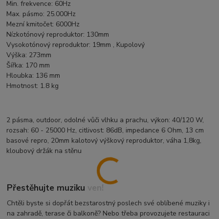
Min. frekvence: 60Hz
Max. pásmo: 25.000Hz
Mezní kmitočet: 6000Hz
Nízkotónový reproduktor: 130mm
Vysokotónový reproduktor: 19mm , Kupolový
Výška: 273mm
Šířka: 170 mm
Hloubka: 136 mm
Hmotnost: 1.8 kg
2 pásma, outdoor, odolné vůči vlhku a prachu, výkon: 40/120 W,
rozsah: 60 - 25000 Hz, citlivost: 86dB, impedance 6 Ohm, 13 cm
basové repro, 20mm kalotový výškový reproduktor, váha 1,8kg,
kloubový držák na stěnu
Přestěhujte muziku ven!
Chtěli byste si dopřát bezstarostný poslech své oblíbené muziky i
na zahradě, terase či balkoně? Nebo třeba provozujete restauraci