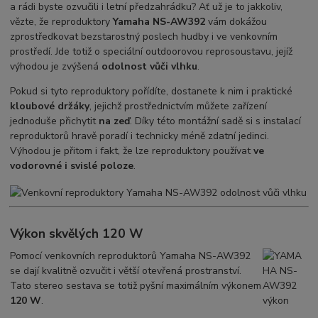
a rádi byste ozvučili i letní předzahrádku? Ať už je to jakkoliv,
vězte, že reproduktory
Yamaha NS-AW392
vám dokážou
zprostředkovat bezstarostný poslech hudby i ve venkovním
prostředí. Jde totiž o speciální outdoorovou reprosoustavu, jejíž
výhodou je zvýšená
odolnost vůči vlhku
.
Pokud si tyto reproduktory pořídíte, dostanete k nim i praktické
kloubové držáky
, jejichž prostřednictvím můžete zařízení
jednoduše přichytit
na zeď
. Díky této montážní sadě si s instalací
reproduktorů hravě poradí i technicky méně zdatní jedinci.
Výhodou je přitom i fakt, že lze reproduktory používat
ve
vodorovné i svislé poloze
.
Výkon skvělých 120 W
Pomocí venkovních reproduktorů Yamaha NS-AW392
se dají kvalitně ozvučit i větší otevřená prostranství.
Tato stereo sestava se totiž pyšní maximálním výkonem
120 W
.