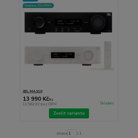
Doprava ZDARMA
JBL MA310
13 990 Kč
/
ks
Skladem
11 562 Kč
bez DPH
Zvolit variantu
strana
z 1