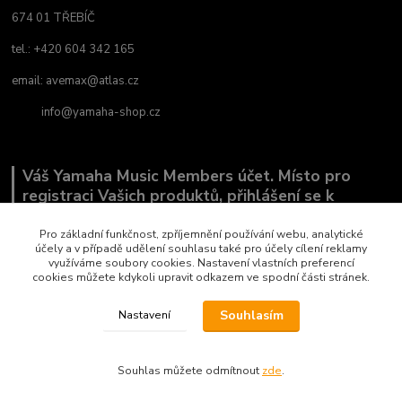
674 01 TŘEBÍČ
tel.: +420 604 342 165
email:
avemax@atlas.cz
info@yamaha-shop.cz
Váš Yamaha Music Members účet. Místo pro
registraci Vašich produktů, přihlášení se k
odběru novinek a místo, kde nám můžete sdělit,
co Vás zajímá.
Pro základní funkčnost, zpříjemnění používání webu, analytické
účely a v případě udělení souhlasu také pro účely cílení reklamy
využíváme soubory cookies. Nastavení vlastních preferencí
cookies můžete kdykoli upravit odkazem ve spodní části stránek.
Souhlasím
Nastavení
Copyright by AVEMAX
Souhlas můžete odmítnout
zde
.
Vytvořeno na
Eshop-rychle.cz