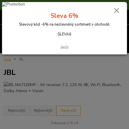
Sleva 6% na nezlevněné zboží s kódem SLEVA6
Sleva 6%
0
ks
za
0,00 Kč
Slevový kód -6% na nezlevněný sortiment v obchodě:
Menu
SLEVA6
Hledat
Zavřít
Úvod
JBL
JBL
Nejnovější
Nejlevnější
Nejdražší
Zobrazuji 1-5 z 5