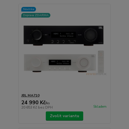
Novinka
Doprava ZDARMA
JBL MA710
24 990 Kč
/
ks
Skladem
20 653 Kč
bez DPH
Zvolit variantu