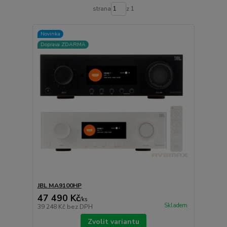
strana
z 1
Novinka
Doprava ZDARMA
JBL MA9100HP
47 490 Kč
/
ks
Skladem
39 248 Kč
bez DPH
Zvolit variantu