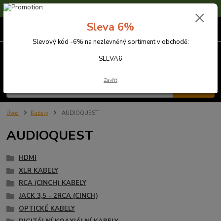
Sleva 6% na nezlevněné zboží s kódem SLEVA6
Sleva 6%
0
ks
za
0,00 Kč
Slevový kód -6% na nezlevněný sortiment v obchodě:
Menu
SLEVA6
Zavřít
Hledat
Úvod
Kabely
AUDIOQUEST
AUDIOQUEST
HDMI
XLR KABELY
RCA (CINCH) KABELY
JACK 3,5 - 2RCA (CINCH)
OPTICKÉ KABELY