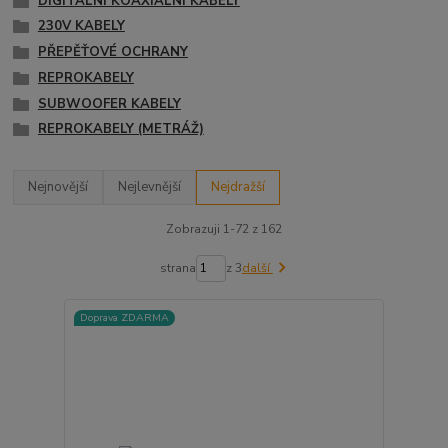
DIGITÁLNÍ KOAXIÁLNÍ KABELY
230V KABELY
PŘEPĚŤOVÉ OCHRANY
REPROKABELY
SUBWOOFER KABELY
REPROKABELY (METRÁŽ)
Nejnovější
Nejlevnější
Nejdražší
Zobrazuji 1-72 z 162
strana
z 3
další
Doprava ZDARMA