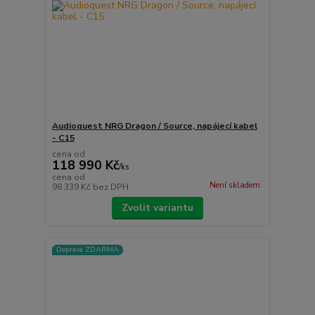
Audioquest NRG Dragon / Source, napájecí kabel
- C15
cena od
118 990 Kč
/
ks
cena od
Není skladem
98 339 Kč
bez DPH
Zvolit variantu
Doprava ZDARMA