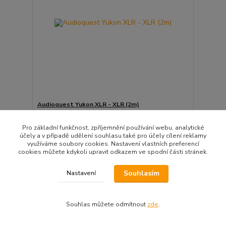
Audioquest Yukon XLR - XLR (2m)
20 190 Kč
/
PÁR
Není skladem
16 686 Kč
bez DPH
Pro základní funkčnost, zpříjemnění používání webu, analytické
účely a v případě udělení souhlasu také pro účely cílení reklamy
Přidat do košíku
využíváme soubory cookies. Nastavení vlastních preferencí
cookies můžete kdykoli upravit odkazem ve spodní části stránek.
Doprava ZDARMA
Souhlasím
Nastavení
Souhlas můžete odmítnout
zde
.