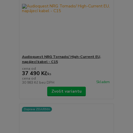
Audioquest NRG Tornado/ High-Current EU,
napájecí kabel - C15
cena od
37 490 Kč
/
ks
cena od
Skladem
30 983 Kč
bez DPH
Zvolit variantu
Doprava ZDARMA