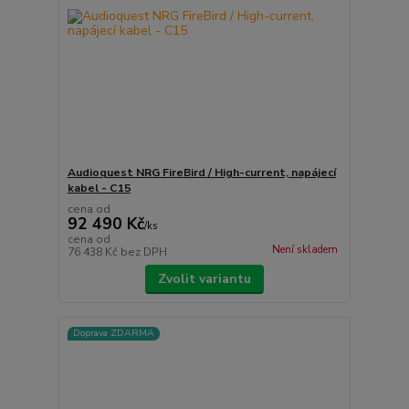
Audioquest NRG FireBird / High-current, napájecí
kabel - C15
cena od
92 490 Kč
/
ks
cena od
Není skladem
76 438 Kč
bez DPH
Zvolit variantu
Doprava ZDARMA