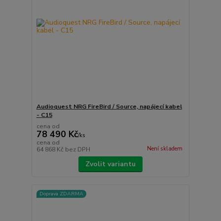
Audioquest NRG FireBird / Source, napájecí kabel
- C15
cena od
78 490 Kč
/
ks
cena od
Není skladem
64 868 Kč
bez DPH
Zvolit variantu
Doprava ZDARMA