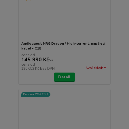
Audioquest NRG Dragon / High-current, napájecí
kabel - C15
cena od
145 990 Kč
/
ks
cena od
Není skladem
120 653 Kč
bez DPH
Detail
Doprava ZDARMA