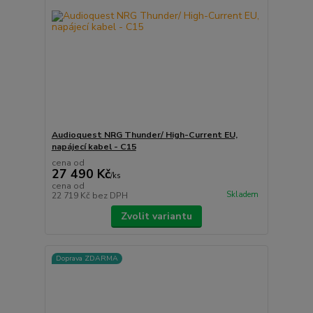
Audioquest NRG Thunder/ High-Current EU,
napájecí kabel - C15
cena od
27 490 Kč
/
ks
cena od
Skladem
22 719 Kč
bez DPH
Zvolit variantu
Doprava ZDARMA