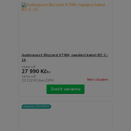
Audioquest Blizzard XTRM, napájecí kabel IEC C-
15
cena od
27 990 Kč
/
ks
cena od
Není skladem
23 132 Kč
bez DPH
Zvolit variantu
Doprava ZDARMA