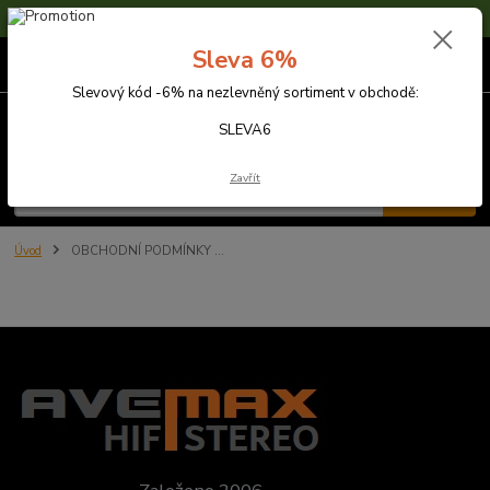
Sleva 6% na nezlevněné zboží s kódem SLEVA6
Sleva 6%
0
ks
za
0,00 Kč
Slevový kód -6% na nezlevněný sortiment v obchodě:
Menu
SLEVA6
Zavřít
Hledat
Úvod
OBCHODNÍ PODMÍNKY ...