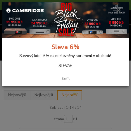
Sleva 6% na nezlevněné zboží s kódem SLEVA6
0
ks
za
0,00 Kč
Menu
Sleva 6%
Hledat
Slevový kód -6% na nezlevněný sortiment v obchodě:
SLEVA6
Úvod
Zesilovače
Nad
Nad
Zavřít
Nejnovější
Nejlevnější
Nejdražší
Zobrazuji 1-14 z 14
strana
z 1