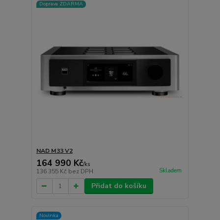
Doprava ZDARMA
NAD M33 V2
164 990 Kč
/
ks
Skladem
136 355 Kč
bez DPH
Přidat do košíku
Novinka