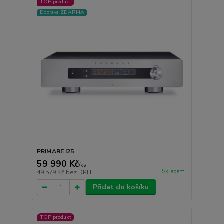
TOP produkt
Doprava ZDARMA
PRIMARE I25
59 990 Kč
/
ks
Skladem
49 579 Kč
bez DPH
Přidat do košíku
TOP produkt