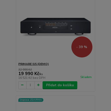
- 39 %
PRIMARE I15 (DEMO)
32 990 Kč
19 990 Kč
/
ks
Skladem
16 521 Kč
bez DPH
Přidat do košíku
Doprava ZDARMA