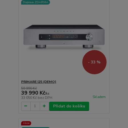
Doprava ZDARMA
- 33 %
PRIMARE I25 (DEMO)
59 990 Kč
39 990 Kč
/
ks
Skladem
33 050 Kč
bez DPH
Přidat do košíku
Akce