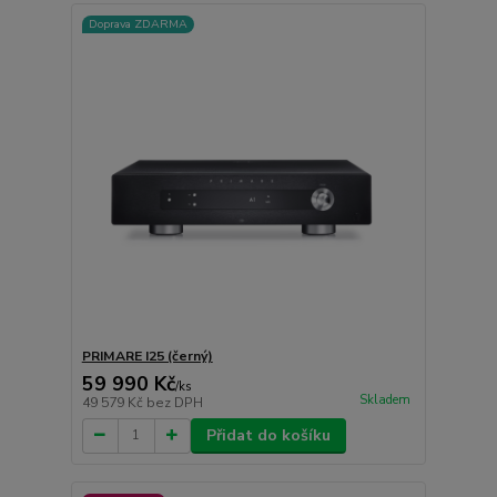
Doprava ZDARMA
PRIMARE I25 (černý)
59 990 Kč
/
ks
Skladem
49 579 Kč
bez DPH
Přidat do košíku