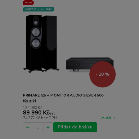
Akce
Doprava ZDARMA
- 28 %
PRIMARE I25 + MONITOR AUDIO SILVER 500
(černé)
124 980 Kč
89 990 Kč
/
set
Skladem
74 372 Kč
bez DPH
Přidat do košíku