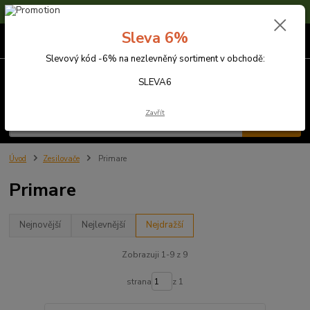
Sleva 6% na nezlevněné zboží s kódem SLEVA6
Sleva 6%
0
ks
za
0,00 Kč
Slevový kód -6% na nezlevněný sortiment v obchodě:
Menu
SLEVA6
Zavřít
Hledat
Úvod
Zesilovače
Primare
Primare
Nejnovější
Nejlevnější
Nejdražší
Zobrazuji 1-9 z 9
strana
z 1