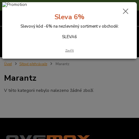
Sleva 6% na nezlevněné zboží s kódem SLEVA6
Sleva 6%
0
ks
za
0,00 Kč
Slevový kód -6% na nezlevněný sortiment v obchodě:
Menu
SLEVA6
Hledat
Zavřít
Úvod
Síťové přehrávače
Marantz
Marantz
V této kategorii nebylo nalezeno žádné zboží.