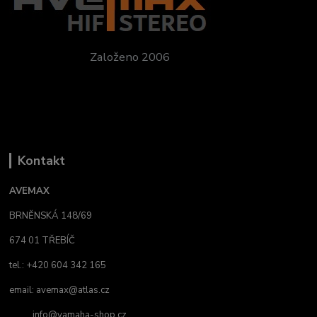
Založeno 2006
Kontakt
AVEMAX
BRNĚNSKÁ 148/69
674 01 TŘEBÍČ
tel.: +420 604 342 165
email:
avemax@atlas.cz
info@yamaha-shop.cz