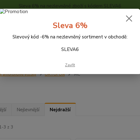
Sleva 6% na nezlevněné zboží s kódem SLEVA6
..
KONTAKTY
O NÁS
POPTÁVKA ZBOŽÍ - KALKULACE
Sleva 6%
Slevový kód -6% na nezlevněný sortiment v obchodě:
Hledat
SLEVA6
Zavřít
ramofonové vložky
ORTOFON
MC
jší
Nejlevnější
Nejdražší
1-3 z 3