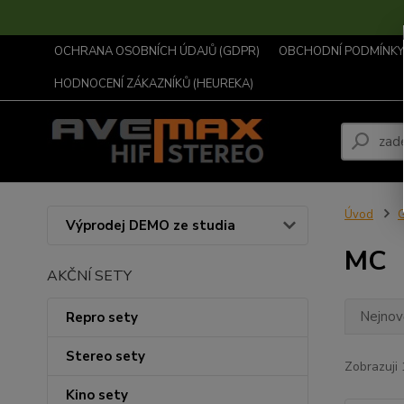
OCHRANA OSOBNÍCH ÚDAJŮ (GDPR)
OBCHODNÍ PODMÍNKY .
HODNOCENÍ ZÁKAZNÍKŮ (HEUREKA)
Úvod
G
Výprodej DEMO ze studia
MC
AKČNÍ SETY
Nejnově
Repro sety
Stereo sety
Zobrazuji 
Kino sety