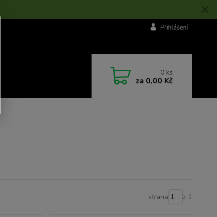
Přihlášení
0
ks
za
0,00 Kč
strana
z 1