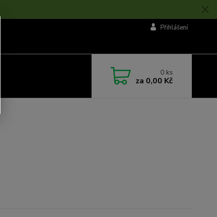
Přihlášení
0
ks
za
0,00 Kč