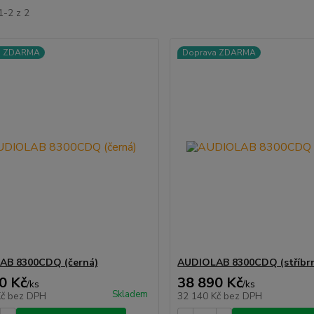
1-2 z 2
a ZDARMA
Doprava ZDARMA
AB 8300CDQ (černá)
AUDIOLAB 8300CDQ (stříbr
0 Kč
38 890 Kč
/
ks
/
ks
Skladem
Kč
bez DPH
32 140 Kč
bez DPH