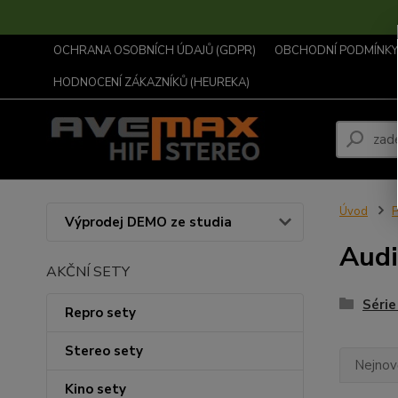
OCHRANA OSOBNÍCH ÚDAJŮ (GDPR)
OBCHODNÍ PODMÍNKY .
HODNOCENÍ ZÁKAZNÍKŮ (HEUREKA)
Úvod
P
Výprodej DEMO ze studia
Audi
AKČNÍ SETY
Série
Repro sety
Stereo sety
Nejnově
Kino sety