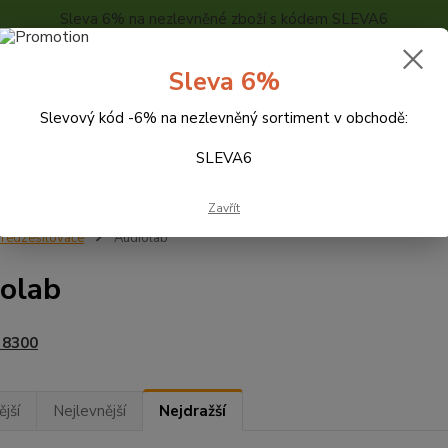
Sleva 6% na nezlevněné zboží s kódem SLEVA6
..
KONTAKTY
O NÁS
POPTÁVKA ZBOŽÍ - KALKULACE
Sleva 6%
Slevový kód -6% na nezlevněný sortiment v obchodě:
Hledat
SLEVA6
Zavřít
ředzesilovače
Audiolab
olab
 8300
jší
Nejlevnější
Nejdražší