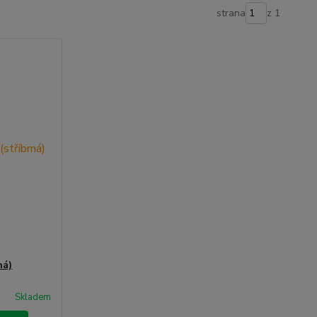
strana
z 1
ná)
Skladem